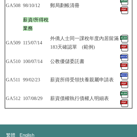
GA508
98/10/12
郵局劃帳清冊
薪資/所得稅
業務
外僑人士同一課稅年度內居留滿
GA509
115/07/14
183天確認單
(範例)
GA510
100/07/14
公教優儲委託書
GA511
99/02/23
薪資所得受領扶養親屬申請表
GA512
107/08/29
薪資債權執行債權人明細表
繁體
English