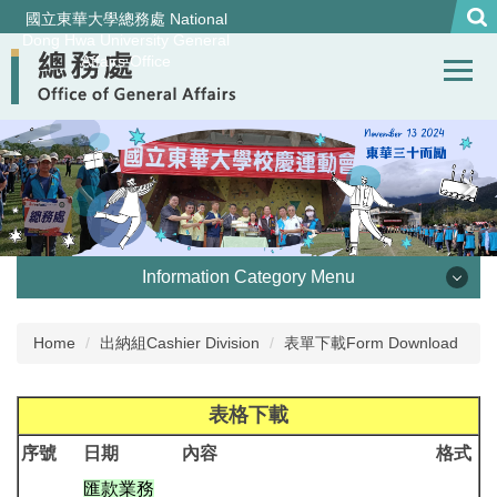
Jump
國立東華大學總務處 National
to
Dong Hwa University General
Affairs Office
the
main
content
block
Information Category Menu
處本部 Office of General Affairs
Home
出納組Cashier Division
表單下載Form Download
事務組 General Services Division
表格下載
營繕組Construction and Maintenance Division
序號
日期
內容
格式
匯款業務