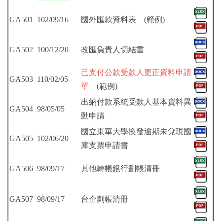
環保組Environmental Protection Division
GA501
102/09/16
國外匯款資料表
(
範例
)
保管組Property Management Division
出納組Cashier Division
GA502
100/12/20
改匯負責人切結書
已支付公款受款人更正資料申請
文書組Documentation Division
GA503
110/02/05
單
(範例)
校級委員會School-level Committee
出納付款系統受款人基本資料異
GA504
98/05/05
動申請
總務處表單下載 Office of General Affairs Form
國立東華大學換發逾期未兌現國
Download
GA505
102/06/20
庫支票申請書
GA506
98/09/17
其他轉帳銀行劃帳清冊
GA507
98/09/17
台企劃帳清冊