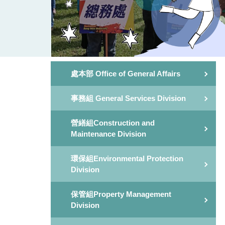
處本部 Office of General Affairs
事務組 General Services Division
營繕組Construction and
Maintenance Division
環保組Environmental Protection
Division
保管組Property Management
Division