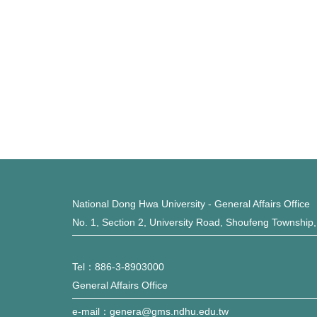
National Dong Hwa University - General Affairs Office
No. 1, Section 2, University Road, Shoufeng Township
Tel：886-3-8903000
General Affairs Office
e-mail：genera@gms.ndhu.edu.tw