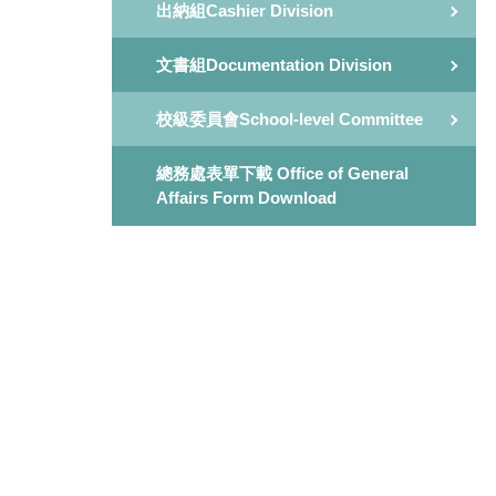
出納組Cashier Division
文書組Documentation Division
校級委員會School-level Committee
總務處表單下載 Office of General
Affairs Form Download