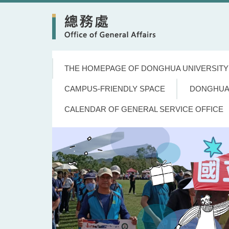
Jump
to
the
main
content
block
THE HOMEPAGE OF DONGHUA UNIVERSITY
CAMPUS-FRIENDLY SPACE
DONGHUA
CALENDAR OF GENERAL SERVICE OFFICE