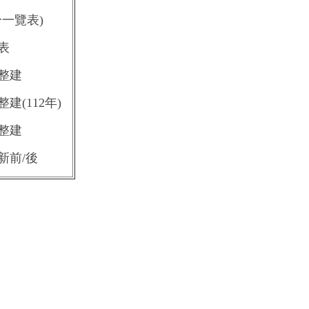
一覽表)
表
整建
(112年)
整建
新前/後