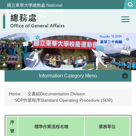
Jump
國立東華大學總務處 National
to
Dong Hwa University General
Affairs Office
the
main
content
block
Information Category Menu
處本部 Office of General Affairs
Home
文書組Documentation Division
SOP作業程序Standard Operating Procedure (SOP)
事務組 General Services Division
營繕組Construction and Maintenance Division
序
標準作業流程名稱
業務單位
號