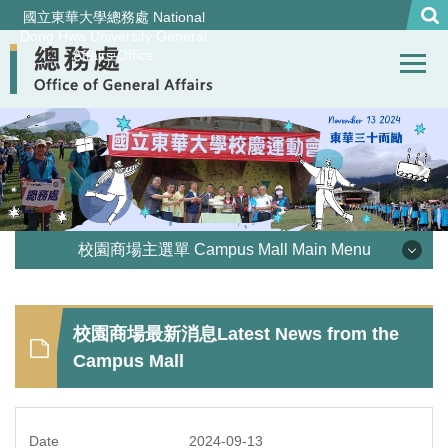
Jump
國立東華大學總務處 National
to
Dong Hwa University General
Affairs Office
the
main
content
block
校園商場主選單 Campus Mall Main Menu
優惠訊息 Special Offer
校園商場最新消息Latest News from the
校園美食Campus Dining
Campus Mall
校外特約商店 Appointed store
2024-09-13