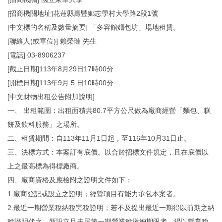
[招商機關地址]花蓮縣壽豐鄉志學村大學路2段1號
[中文標的名稱及數量摘要] 「多容館麵包坊」場地租賃。
[聯絡人(或單位)] 賴榮璉 先生
[電話] 03-8906237
[截止日期]113年8月29日17時00分
[開標日期]113年9月 5 日10時00分
[中文財物出租公告附加說明]
一、 出租範圍：出租面積共80.7平方公尺做為廠商經營「麵包、糕
餅及飲料服務」之場所。
二、租賃期間：自113年11月1日起，至116年10月31日止。
三、決標方式：本案訂有底價。以合於招標文件規定，且在底價以
上之最高標為得標廠商。
四、廠商資格及應檢附之證明文件如下：
1.廠商登記或設立之證明；經營項目有能力承包本案者。
2.最近一期營業稅納稅完稅證明；若不及提出最近一期得以前期之納
稅證明代之。新設立且未屆第一期營業稅繳納期限者，得以營業稅