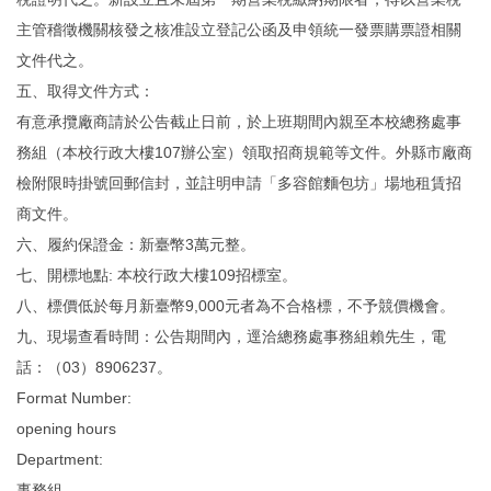
主管稽徵機關核發之核准設立登記公函及申領統一發票購票證相關
文件代之。
五、取得文件方式：
有意承攬廠商請於公告截止日前，於上班期間內親至本校總務處事
務組（本校行政大樓107辦公室）領取招商規範等文件。外縣市廠商
檢附限時掛號回郵信封，並註明申請「多容館麵包坊」場地租賃招
商文件。
六、履約保證金：新臺幣3萬元整。
七、開標地點: 本校行政大樓109招標室。
八、標價低於每月新臺幣9,000元者為不合格標，不予競價機會。
九、現場查看時間：公告期間內，逕洽總務處事務組賴先生，電
話：（03）8906237。
Format Number:
opening hours
Department:
事務組