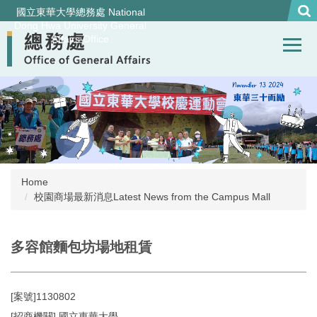
Jump
國立東華大學總務處 National
to
Dong Hwa University General
Affairs Office
the
main
content
block
Home
校園商場最新消息Latest News from the Campus Mall
多容館麵包坊場地租賃
[案號]1130802
[招商機關] 國立東華大學