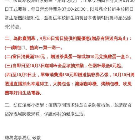
一、位於本校湖畔景觀區「湖畔之心」，全家便利商店訂於於9月30
日正式開幕，每日營業時間為07:00-20:00，以服務全校師生校園日
常生活機能便利性，並提供本校師生消費皆享售價9折(農特產品除
外)特惠。
二、為歡慶開幕，9月30日當日提供相關優惠(贈品有限送完為止)：
🍞
🌭
(一)麵包
、熱狗
買一送一。
(二)當日消費滿150元， 贈送茶葉蛋一顆或加10元兌換雞蛋一盒
🥚
。
(三)自即日至10月5日咖啡
☕
全品項抽抽樂，任兩杯最低0元起。
(四)至10月9日止，單筆消費滿150元即贈送摸彩券乙張，10月10日將
透過直播抽出幸運得主，大獎包含：濃縮咖啡機、烤麵包機、吹風
機等好用生活電器。
三、防疫溫馨小提醒：疫情期間請多注意自身防疫措施，並請配合
店
家現場防疫規範，保護你我的健康生活。
總務處事務組 敬啟