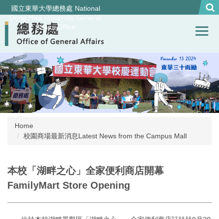
Jump
國立東華大學總務處 National
to
Dong Hwa University General
Affairs Office
the
main
content
block
Home
校園商場最新消息Latest News from the Campus Mall
本校「湖畔之心」全家便利商店開幕
FamilyMart Store Opening