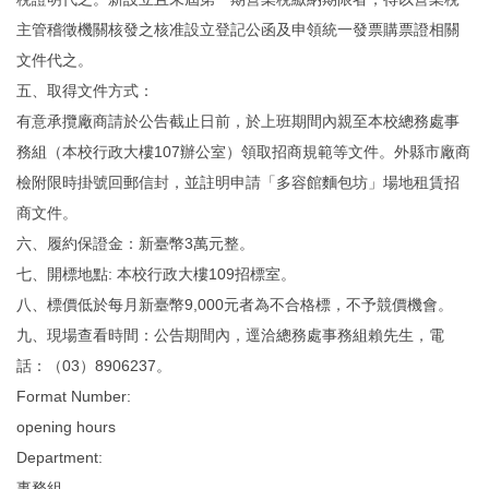
主管稽徵機關核發之核准設立登記公函及申領統一發票購票證相關
文件代之。
五、取得文件方式：
有意承攬廠商請於公告截止日前，於上班期間內親至本校總務處事
務組（本校行政大樓107辦公室）領取招商規範等文件。外縣市廠商
檢附限時掛號回郵信封，並註明申請「多容館麵包坊」場地租賃招
商文件。
六、履約保證金：新臺幣3萬元整。
七、開標地點: 本校行政大樓109招標室。
八、標價低於每月新臺幣9,000元者為不合格標，不予競價機會。
九、現場查看時間：公告期間內，逕洽總務處事務組賴先生，電
話：（03）8906237。
Format Number:
opening hours
Department:
事務組