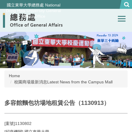
Jump
國立東華大學總務處 National
to
Dong Hwa University General
Affairs Office
the
main
content
block
Home
校園商場最新消息Latest News from the Campus Mall
多容館麵包坊場地租賃公告（1130913）
[案號]1130802
[招商機關] 國立東華大學