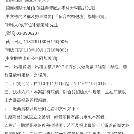
[招商機關地址]花蓮縣壽豐鄉志學村大學路2段1號
[中文標的名稱及數量摘要] 「多容館麵包坊」場地租賃。
[聯絡人(或單位)] 賴榮璉 先生
[電話] 03-8906237
[截止日期]113年9月30日17時00分
[開標日期]113年10月1日10時00分
[中文財物出租公告附加說明]
一、 出租範圍：出租面積共80.7平方公尺做為廠商經營「麵包、糕
餅及飲料服務」之場所。
二、租賃期間：自113年11月1日起，至116年10月31日止。
三、決標方式：本案訂有底價。以合於招標文件規定，且在底價以
上之最高標為得標廠商。
四、廠商資格及應檢附之證明文件如下：
1.廠商登記或設立之證明；經營項目有能力承包本案者。
2.最近一期營業稅納稅完稅證明；若不及提出最近一期得以前期之納
稅證明代之。新設立且未屆第一期營業稅繳納期限者，得以營業稅