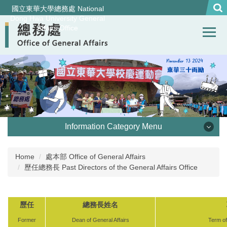
Jump
國立東華大學總務處 National
to
Dong Hwa University General
Affairs Office
the
main
content
block
Information Category Menu
處本部 Office of General Affairs
Home
處本部 Office of General Affairs
歷任總務長 Past Directors of the General Affairs Office
事務組 General Services Division
營繕組Construction and Maintenance Division
歷任
總務長姓名
Former
Dean of General Affairs
Term of