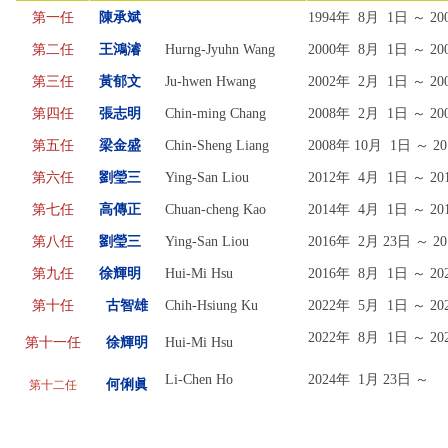
環保組Environmental Protection Division
第一任
陳承斌
1994年 8月 1日 ～ 2
保管組Property Management Division
第二任
王鴻濬
Hurng-Jyuhn Wang
2000年 8月 1日 ～ 2
第三任
黃郁文
Ju-hwen Hwang
2002年 2月 1日 ～ 2
出納組Cashier Division
第四任
張志明
Chin-ming Chang
2008年 2月 1日 ～ 2
第五任
梁金盛
Chin-Sheng Liang
2008年 10月 1日 ～ 
文書組Documentation Division
第六任
劉瑩三
Ying-San Liou
2012年 4月 1日 ～ 2
校級委員會School-level Committee
第七任
高傳正
Chuan-cheng Kao
2014年 4月 1日 ～ 2
第八任
劉瑩三
Ying-San Liou
2016年 2月 23日 ～ 
總務處表單下載 Office of General Affairs Form
Download
第九任
徐輝明
Hui-Mi Hsu
2016年 8月 1日
～ 2
第十任
古智雄
Chih-Hsiung Ku
2022年 5月 1日
～ 2
2022年 8月 1日
～ 2
第十一任
徐輝明
Hui-Mi Hsu
Li-Chen Ho
2024年 1月 23日
～
何俐眞
第十二任