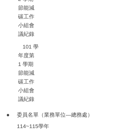
節能減
碳工作
小組會
議紀錄
101
學
年度第
1
學期
節能減
碳工作
小組會
議紀錄
●
委員名單（業務單位—總務處）
114~115學年