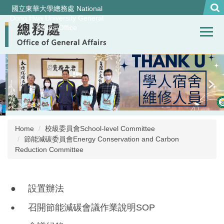
Jump
國立東華大學總務處 National
to
Dong Hwa University General
Affairs Office
the
main
content
block
Home
校級委員會School-level Committee
節能減碳委員會Energy Conservation and Carbon
Reduction Committee
●
設置辦法
召開節能減碳會議作業說明SOP
●