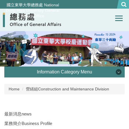
Jump
國立東華大學總務處 National
to
Dong Hwa University General
Affairs Office
the
main
content
block
Information Category Menu
處本部 Office of General Affairs
Home
營繕組Construction and Maintenance Division
事務組 General Services Division
最新消息news
營繕組Construction and Maintenance Division
業務簡介Business Profile