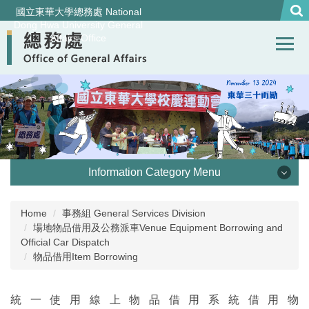
Jump
國立東華大學總務處 National
to
Dong Hwa University General
Affairs Office
the
main
content
block
Information Category Menu
處本部 Office of General Affairs
Home
事務組 General Services Division
場地物品借用及公務派車Venue Equipment Borrowing and
事務組 General Services Division
Official Car Dispatch
物品借用Item Borrowing
營繕組Construction and Maintenance Division
統一使用線上物品借用系統借用物