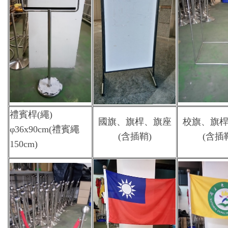
禮賓桿(繩)
國旗、旗桿、旗座
校旗、旗
φ36x90cm(禮賓繩
(含插鞘)
(含插
150cm)