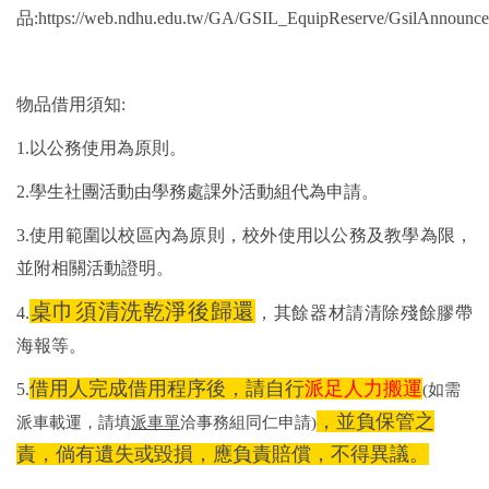
環保組Environmental Protection Division
品:
https://web.ndhu.edu.tw/GA/GSIL_EquipReserve/GsilAnnounce
保管組Property Management Division
物品借用須知:
出納組Cashier Division
1.以公務使用為原則。
文書組Documentation Division
2.學生社團活動由學務處課外活動組代為申請。
校級委員會School-level Committee
3.使用範圍以校區內為原則，校外使用以公務及教學為限，
並附相關活動證明。
總務處表單下載 Office of General Affairs Form
Download
桌巾須清洗乾淨後歸還
4.
，其餘器材請清除殘餘膠帶
海報等。
借用人完成借用程序後，請自行
派足人力搬運
5.
(如需
，並負保管之
派車載運，請填
派車單
洽事務組同仁申請)
責，倘有遺失或毀損，應負責賠償，不得異議。