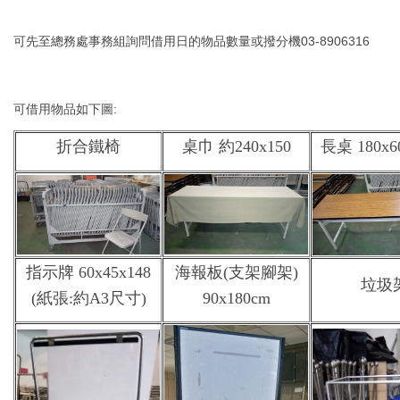
可先至總務處事務組詢問借用日的物品數量或撥分機03-8906316
可借用物品如下圖:
折合鐵椅
桌巾 約240x150
長桌 180x6
指示牌 60x45x148
海報板(支架腳架)
垃圾
(紙張:約A3尺寸)
90x180cm