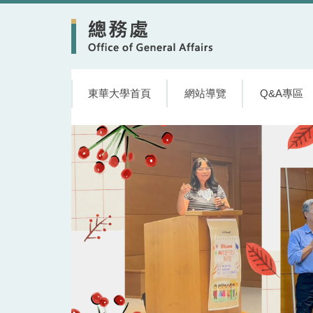
跳
到
主
要
內
容
東華大學首頁
網站導覽
Q&A專區
區