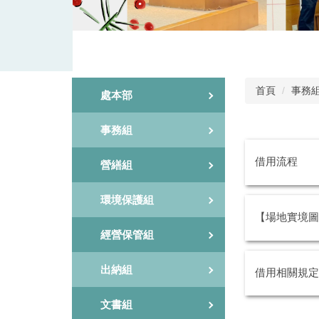
首頁
事務
處本部
事務組
借用流程
營繕組
環境保護組
【場地實境圖
經營保管組
出納組
借用相關規定
文書組