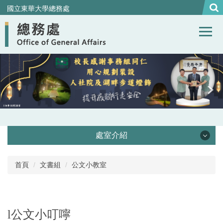
跳
國立東華大學總務處
到
主
要
內
容
區
處室介紹
處本部
首頁
文書組
公文小教室
事務組
營繕組
l
公文小叮嚀