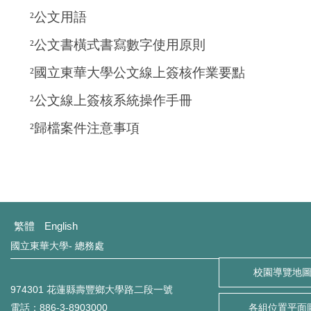
²
公文用語
環境保護組
²
公文書橫式書寫數字使用原則
經營保管組
²
國立東華大學公文線上簽核作業要點
出納組
²
公文線上簽核系統操作手冊
文書組
²
歸檔案件注意事項
校級委員會
相片集錦
總務處表單下載
繁體
English
國立東華大學- 總務處
校園導覽地
974301 花蓮縣壽豐鄉大學路二段一號
電話：886-3-8903000
各組位置平面