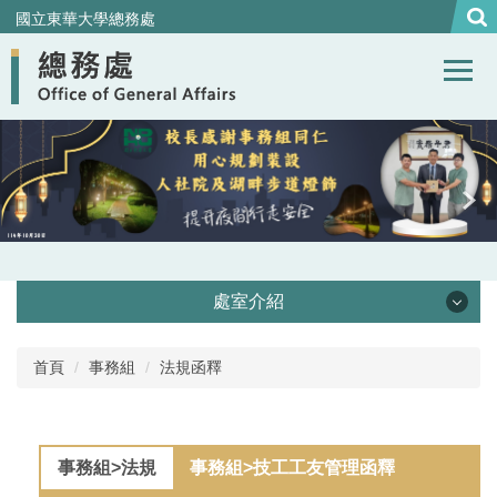
跳
國立東華大學總務處
到
主
要
內
容
區
處室介紹
處本部
首頁
事務組
法規函釋
事務組
事務組>法規
事務組>技工工友管理函釋
營繕組