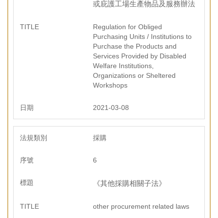
或庇護工場生產物品及服務辦法
Regulation for Obliged
Purchasing Units / Institutions to
Purchase the Products and
Services Provided by Disabled
Welfare Institutions,
Organizations or Sheltered
Workshops
2021-03-08
採購
6
《其他採購相關子法》
other procurement related laws