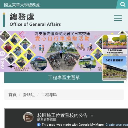
跳
國立東華大學總務處
到
主
要
內
容
區
工程專區主選單
在建工程
首頁
營繕組
工程專區
工程最新消息
工程行事曆