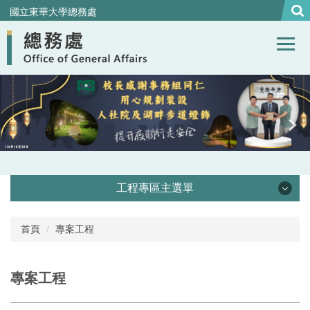
跳
國立東華大學總務處
到
主
要
內
容
區
工程專區主選單
在建工程
首頁
專案工程
工程最新消息
專案工程
工程行事曆