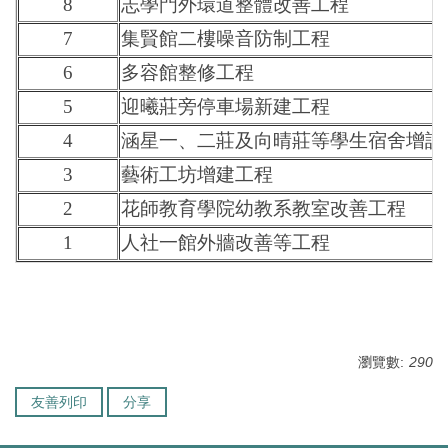
8
志學門外環道整體改善工程
7
集賢館二樓噪音防制工程
6
多容館整修工程
5
迎曦莊旁停車場新建工程
4
涵星一、二莊及向晴莊等學生宿舍增設
3
藝術工坊增建工程
2
花師教育學院幼教系教室改善工程
1
人社一館外牆改善等工程
瀏覽數:
290
友善列印
分享