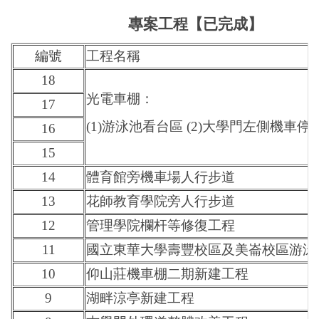
專案工程【已完成】
編號
工程名稱
18
光電車棚：
17
(1)游泳池看台區 (2)大學門左側機車停
16
15
14
體育館旁機車場人行步道
13
花師教育學院旁人行步道
12
管理學院欄杆等修復工程
11
國立東華大學壽豐校區及美崙校區游泳
10
仰山莊機車棚二期新建工程
9
湖畔涼亭新建工程