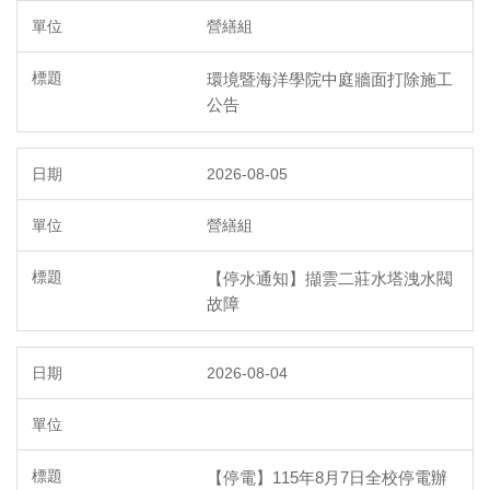
環境保護組
營繕組
經營保管組
環境暨海洋學院中庭牆面打除施工
公告
出納組
2026-08-05
文書組
營繕組
校級委員會
【停水通知】擷雲二莊水塔洩水閥
相片集錦
故障
總務處表單下載
2026-08-04
【停電】115年8月7日全校停電辦