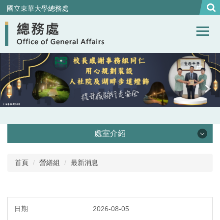
跳
國立東華大學總務處
到
主
要
內
容
區
處室介紹
處本部
首頁
營繕組
最新消息
事務組
營繕組
2026-08-05