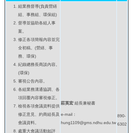
組業務督導(負責營繕
環境保護組
組、事務組、環保組)
經營保管組
督導並協助各組人事
案。
出納組
修正各項簡報內容並完
全初稿。(營繕、事
文書組
務、環保)
紀錄總務長商談內容。
校級委員會
(環保)
相片集錦
審視公告內容。
各組業務溝通協調、各
總務處表單下載
項回覆內容審視修正。
莊英宏
組長兼秘書
檢視各項會議資料提供
修正意見、約商組長及
e-mail：
890-
會議資料。
hung1109@gms.ndhu.edu.tw
6302
處重大會議活動如評