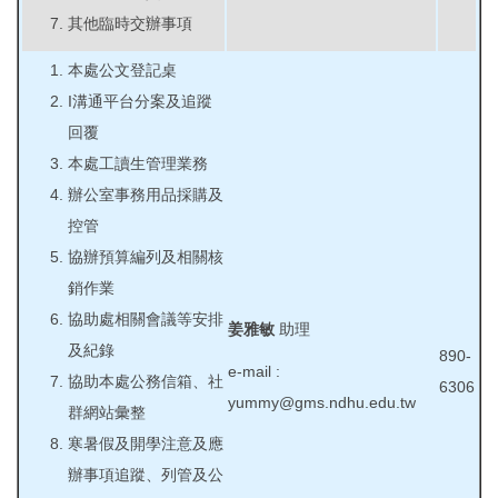
其他臨時交辦事項
本處公文登記桌
I溝通平台分案及追蹤
回覆
本處工讀生管理業務
辦公室事務用品採購及
控管
協辦預算編列及相關核
銷作業
協助處相關會議等安排
姜雅敏
助理
及紀錄
890-
e-mail :
協助本處公務信箱、社
6306
yummy@gms.ndhu.edu.tw
群網站彙整
寒暑假及開學注意及應
辦事項追蹤、列管及公