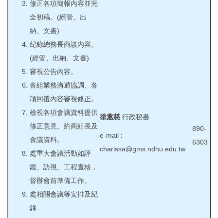
修正各項簡報內容並完
全初稿。(經管、出
納、文書)
紀錄總務長商談內容。
(經管、出納、文書)
審視公告內容。
各組業務溝通協調、各
項回覆內容審視修正。
檢視各項會議資料提供
塗蕙慈
行政秘書
修正意見、約商組長及
890-
e-mail :
會議資料。
6303
charissa@gms.ndhu.edu.tw
處重大會議活動如評
鑑、訪視、工程查核，
督辦會前準備工作。
處相關會議等安排及紀
錄