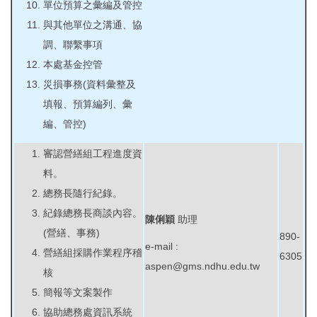
單位預算之彙編及管控
與其他單位之溝通、協
調、聯繫事項
本處基金控管
災損事務(資料彙整及
填報、預算編列、彙
編、管控)
審認營繕組工程進度資
料。
總務長隨行紀錄。
紀錄總務長商談內容。
陳俐穎
助理
(營繕、事務)
890-
e-mail :
營繕組採購作業程序稽
6305
aspen@gms.ndhu.edu.tw
核
簡報等文案製作
協助總務處資訊系統