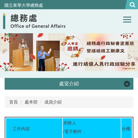
跳
國立東華大學總務處
到
主
要
內
容
區
處室介紹
處本部
首頁
處本部
成員介紹
事務組
承辦人
工作內容
分機
營繕組
/電子郵件