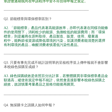
章證號過期或尚在申請程序中皆不符合得申報之規定。
----
----
----
----
----
----
----
----
----
----
----
----
----
----
----
----
----
Q2. 節能標章與環保標章區別？
A2. 「節能標章」產品代表著高能源效率，亦即代表著在同樣功能條
件的使用態下，消耗較少的能源、負擔較低的能源費用；而「環保
標章」則是廠商在原料取得、產品製造、販賣、使用、廢棄過
程中，能夠節省資源或降低環境的污染，並讓消費者能清楚的選擇
有利環境的產品，喚醒消費者慎選低污染性產品。
----
----
----
----
----
----
----
----
----
----
----
----
----
----
----
----
----
Q3. 只要有事先完成不統計說明單的呈核程序並上傳申報就不會影響
本校綠色採購呈成績？
A3. 綠色採購績效是依照百分比計算，若整體購買非環保標章產品金
額過高，縱使依規定申報不統計，依然會直接影響本校綠色採購之
績效，故請慎重考量產品之規格功能後再購買。
----
----
----
----
----
----
----
----
----
----
----
----
----
----
----
----
----
Q4. 無採購卡之請購人如何申報？