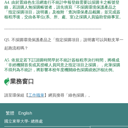
A4. 由於置綠色生活網進行不統計申報登錄需要以採購卡之帳號登
錄，若請購人無採購帳號者，請先填寫『不採購環境保護產品之
「指定採購項目」說明書』及檢附「查詢環保產品截圖」並完成簽
核程序後，交由各單位(系、所、處、室)之採購人員協助登錄事宜。
----
----
----
----
----
----
----
----
----
----
----
----
----
----
----
----
----
Q5. 不採購環境保護產品之「指定採購項目」說明書可以與動支單一
起跑流程嗎？
A5. 依規定若下訂請購時間早於不統計簽核程序決行時間，將構成
「非經機關首長或其授權人員同意之指定項目之採購」，此筆採購
不得列為不統計，將影響本校年度機關綠色採購績效評核比例。
業務窗口
請至環保組【
工作職掌
】網頁搜尋「綠色採購」。
繁體
English
國立東華大學- 總務處