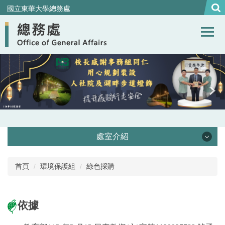
跳
國立東華大學總務處
到
主
要
內
容
區
處室介紹
處本部
首頁
環境保護組
綠色採購
事務組
依據
營繕組