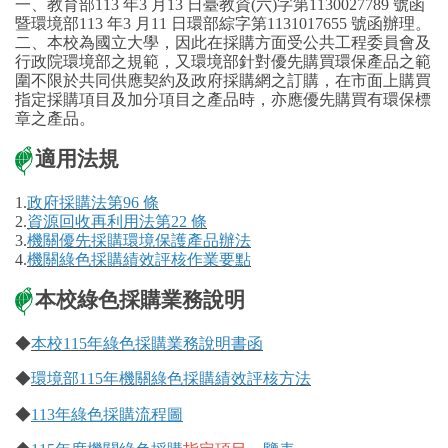
一、教育部113 年3 月13 日臺教資(六)字第1130027789 號函
環境保護組
暨環境部113 年3 月11 日環部綜字第1131017655 號函辦理。
二、本校為國立大學，因此在採購方面受公共工程委員會及
行政院環境部之規範，又環境部針對優先購買環保產品之範
經營保管組
圍不限於共同供應契約及政府採購網之訂購，在市面上購買
指定採購項目及加分項目之產品時，亦應優先購買有環保標
章之產品。
出納組
適用法規
文書組
1.
政府採購法第96 條
校級委員會
2.
資源回收再利用法第22 條
3.
機關優先採購環境保護產品辦法
4.
機關綠色採購績效評核作業要點
相片集錦
本校綠色採購業務說明
總務處表單下載
◆
本校115年綠色採購業務說明書函
◆
環境部115年機關綠色採購績效評核方法
◆
113年綠色採購流程圖