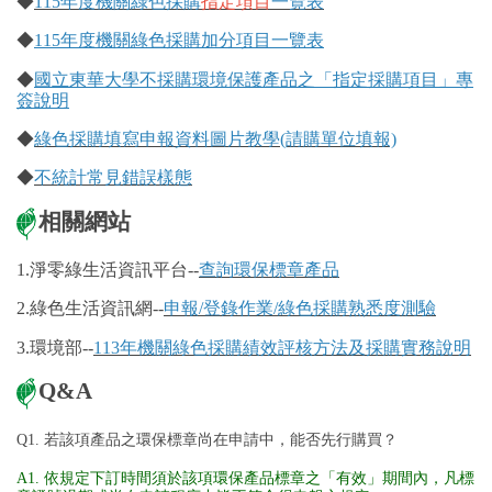
◆
115年度機關綠色採購
指定項目
一覽表
◆
115年度機關綠色採購加分項目一覽表
◆
國立東華大學不採購環境保護產品之「指定採購項目」專
簽說明
◆
綠色採購填寫申報資料圖片教學(請購單位填報)
◆
不統計常見錯誤樣態
相關網站
1.淨零綠生活資訊平台--
查詢環保標章產品
2.綠色生活資訊網--
申報/登錄作業/綠色採購熟悉度測驗
3.環境部--
113年機關綠色採購績效評核方法及採購實務說明
Q&A
Q1. 若該項產品之環保標章尚在申請中，能否先行購買？
A1. 依規定下訂時間須於該項環保產品標章之「有效」期間內，凡標