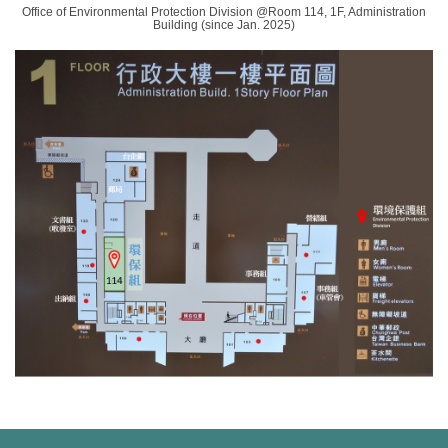
Office of Environmental Protection Division
@Room 114, 1F, Administration
環境保護組
Building
(since Jan. 2025)
經營保管組
出納組
文書組
校級委員會
相片集錦
總務處表單下載