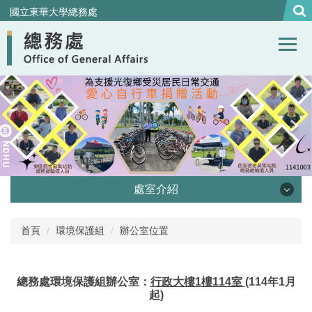
跳
國立東華大學總務處
到
主
要
內
容
區
處室介紹
處本部
首頁
環境保護組
辦公室位置
事務組
總務處環境保護組辦公室：
行政大樓1樓114室
(114年1月
營繕組
起)