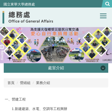
跳
國立東華大學總務處
到
主
要
內
容
區
處室介紹
處本部
首頁
營繕組
業務介紹
事務組
一、營建工程
營繕組
1.新建建築、水電、空調等工程興辦