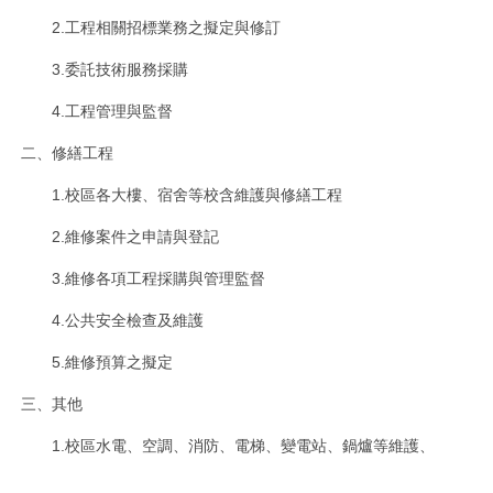
環境保護組
2.工程相關招標業務之擬定與修訂
3.委託技術服務採購
經營保管組
4.工程管理與監督
出納組
二、修繕工程
文書組
1.校區各大樓、宿舍等校含維護與修繕工程
2.維修案件之申請與登記
校級委員會
3.維修各項工程採購與管理監督
相片集錦
4.公共安全檢查及維護
總務處表單下載
5.維修預算之擬定
三、其他
1.校區水電、空調、消防、電梯、變電站、鍋爐等維護、