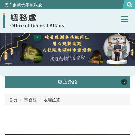
跳
國立東華大學總務處
到
主
要
內
容
區
處室介紹
處本部
首頁
事務組
地理位置
事務組
營繕組