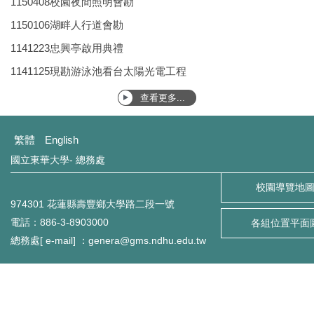
1150408校園夜間照明會勘
環境保護組
1150106湖畔人行道會勘
1141223忠興亭啟用典禮
經營保管組
1141125現勘游泳池看台太陽光電工程
出納組
查看更多...
文書組
繁體
English
校級委員會
國立東華大學- 總務處
校園導覽地
相片集錦
974301 花蓮縣壽豐鄉大學路二段一號
總務處表單下載
電話：886-3-8903000
各組位置平面
總務處[ e-mail] ：genera@gms.ndhu.edu.tw