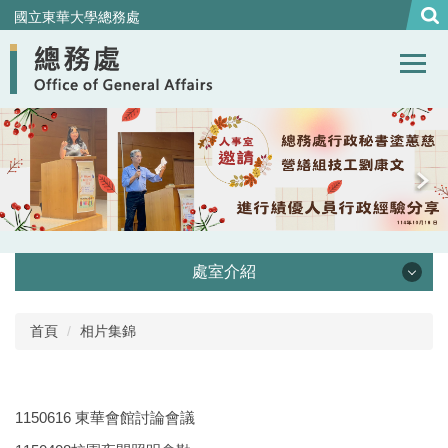
跳
國立東華大學總務處
到
主
要
內
容
區
處室介紹
處本部
首頁
相片集錦
事務組
1150616 東華會館討論會議
營繕組