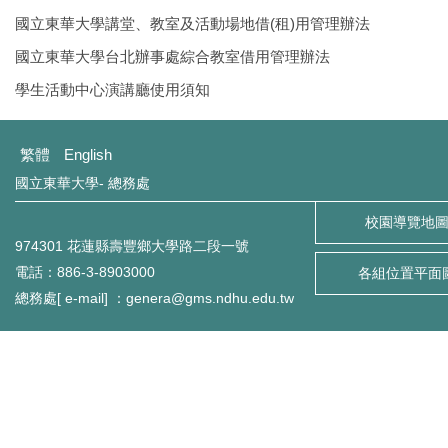
環境保護組
國立東華大學講堂、教室及活動場地借(租)用管理辦法
國立東華大學台北辦事處綜合教室借用管理辦法
經營保管組
學生活動中心演講廳使用須知
出納組
繁體
English
文書組
國立東華大學- 總務處
校級委員會
校園導覽地
974301 花蓮縣壽豐鄉大學路二段一號
相片集錦
電話：886-3-8903000
各組位置平面
總務處[ e-mail] ：genera@gms.ndhu.edu.tw
總務處表單下載