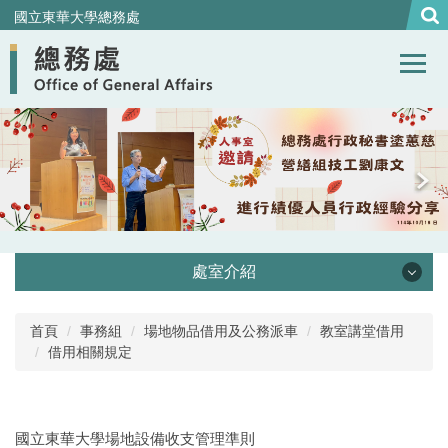
跳
國立東華大學總務處
到
主
要
內
容
區
處室介紹
處本部
首頁
事務組
場地物品借用及公務派車
教室講堂借用
借用相關規定
事務組
營繕組
國立東華大學場地設備收支管理準則