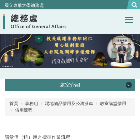
跳
國立東華大學總務處
到
主
要
內
容
區
處室介紹
處本部
首頁
事務組
場地物品借用及公務派車
教室講堂借用
借用流程
事務組
營繕組
講堂借（租）用之標準作業流程