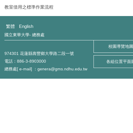
環境保護組
教室借用之標準作業流程
經營保管組
繁體
English
國立東華大學- 總務處
出納組
校園導覽地
文書組
974301 花蓮縣壽豐鄉大學路二段一號
電話：886-3-8903000
各組位置平面
校級委員會
總務處[ e-mail] ：genera@gms.ndhu.edu.tw
相片集錦
總務處表單下載