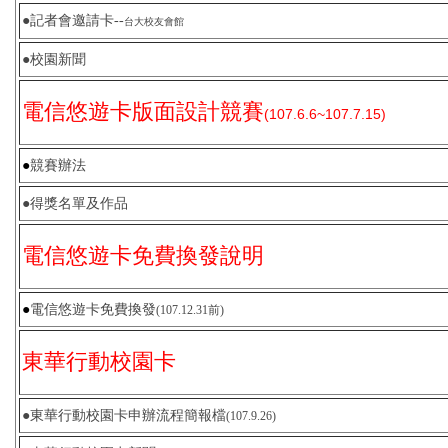
●
記者會邀請卡
--
環境保護組
台大校友會館
●
校園新聞
經營保管組
電信悠遊卡版面設計競賽
(107.6.6~107.7.15)
出納組
●
競賽辦法
文書組
●
得獎名單及作品
校級委員會
電信悠遊卡免費換發說明
相片集錦
●
電信悠遊卡免費換發
(107.12.31前)
總務處表單下載
東華行動校園卡
●
東華行動校園卡申辦流程簡報檔
(107.9.26)