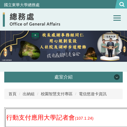
跳
國立東華大學總務處
到
主
要
內
容
區
處室介紹
處本部
首頁
出納組
校園智慧支付專區
電信悠遊卡資訊
事務組
行動支付應用大學記者會
(107.1.24)
營繕組