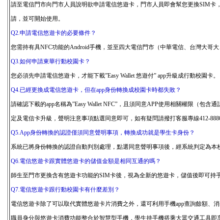
請至電信門市向門市人員說明欲申請電信悠遊卡，門市人員即會幫您更換SIM卡
請，並可開始使用。
Q2.申請電信悠遊卡的必要條件？
您需持有具NFC功能的Android手機，並至四大電信門市（中華電信、台灣大哥
Q3.如何申請東華行動校園卡？
您必須先申請電信悠遊卡，才能下載”Easy Wallet 悠遊付” app升級成行動校園卡。
Q4.已經更換成電信悠遊卡，但在app身份轉換成校園卡時都失敗？
請確認下載的app名稱為”Easy Wallet NFC”，且須同意APP使用相關權
定及電信卡升級，聲明注意事項點選同意即可，如有疑問請撥打客服專線412-8880
Q5.App身份轉換的認證僅須同意聲明事項，轉換成功就是學生卡身份？
系統已將身份轉換的認證自動判別處理，點選同意聲明事項後，經系統判定為本
Q6.電信悠遊卡跟實體悠遊卡的儲值金額是相同互通的嗎？
師生至門市更換含有悠遊卡功能的SIM卡後，視為全新的悠遊卡，儲值後即可持
Q7.電信悠遊卡跟行動校園卡有什麼差別？
電信悠遊卡除了可以取代實體悠遊卡片消費之外，還可利用手機app查詢餘額、
職員身分與悠遊卡消費功能整合於智慧型手機，學生持手機搭乘大眾交通工具即