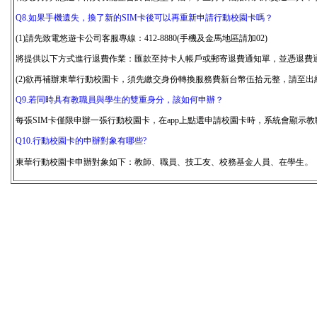
Q8.
如果手機遺失，換了新的SIM卡後可以再重新申請行動校園卡嗎？
(1)請先致電悠遊卡公司客服專線：412-8880(手機及金馬地區請加02)
將提供以下方式進行退費作業：匯款至持卡人帳戶或郵寄退費通知單，並憑退費
(2)
欲再補辦東華行動校園卡，須先繳交身份轉換服務費新台幣伍拾元整，請至出納
Q9.
若同時具有教職員與學生的雙重身分，該如何申辦？
每張SIM卡僅限申辦一張行動校園卡，在app上點選申請校園卡時，系統會顯示
Q10.行動校園卡的申辦對象有哪些?
。
東華行動校園卡申辦對象如下：教師、職員、技工友、校務基金人員、在學生