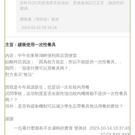
於昨日(3/18)更換異常的按鈕，更換後測試已正常，謝謝您的
建議。
總務處（環保組）敬啟
2024-03-19 09:18:26
主旨：緩衝使用一次性餐具
內容：中午在東華湖畔便利商店買便當
結帳時店員說：「因為校方規定，所以不能提供一次性餐具。」
我問：「假使付費可以買餐具嗎？」
對方表示”無法“
因我是今年就讀新生，也是頭一次在校內用餐
試問學校，這項制度是否全面性強治校內機構都不提供一次性餐具
嗎？？
另外，是否有緩衝機制可以減少學生忘帶餐具無法用餐的窘狀？
謝謝
一位看什麼都有不合邏輯的糞青
發佈於
2023-10-14 13:37:43
27.53.XXX.XXX