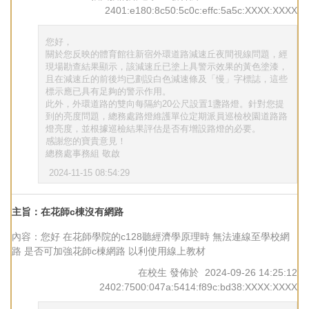
2401:e180:8c50:5c0c:effc:5a5c:XXXX:XXXX
您好，
關於您反映的體育館往新宿外環道路減速丘夜間視線問題，經
現場勘查結果顯示，該減速丘已塗上具警示效果的黃色塗漆，
且在減速丘的前後均已劃設白色減速條及「慢」字標誌，這些
標示應已具有足夠的警示作用。
此外，外環道路的雙向每隔約20公尺設置1盞路燈。針對您提
到的亮度問題，總務處路燈維護單位定期派員巡檢校園道路路
燈亮度，並根據巡檢結果評估是否有增設路燈的必要。
感謝您的寶貴意見！
總務處事務組 敬啟
2024-11-15 08:54:29
主旨：在花師c棟沒有網路
內容：您好 在花師學院的c128聽經濟學原理時 無法連線至學校網
路 是否可加強花師c棟網路 以利使用線上教材
在校生
發佈於
2024-09-26 14:25:12
2402:7500:047a:5414:f89c:bd38:XXXX:XXXX