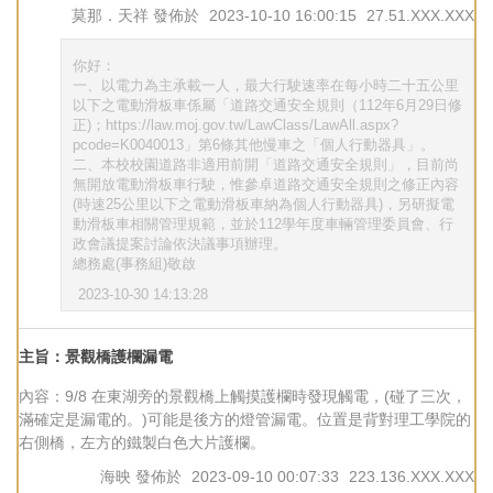
莫那．天祥
發佈於
2023-10-10 16:00:15
27.51.XXX.XXX
你好：
一、以電力為主承載一人，最大行駛速率在每小時二十五公里
以下之電動滑板車係屬「道路交通安全規則（112年6月29日修
正)；https://law.moj.gov.tw/LawClass/LawAll.aspx?
pcode=K0040013」第6條其他慢車之「個人行動器具」。
二、本校校園道路非適用前開「道路交通安全規則」，目前尚
無開放電動滑板車行駛，惟參卓道路交通安全規則之修正內容
(時速25公里以下之電動滑板車納為個人行動器具)，另研擬電
動滑板車相關管理規範，並於112學年度車輛管理委員會、行
政會議提案討論依決議事項辦理。
總務處(事務組)敬啟
2023-10-30 14:13:28
主旨：景觀橋護欄漏電
內容：9/8 在東湖旁的景觀橋上觸摸護欄時發現觸電，(碰了三次，
滿確定是漏電的。)可能是後方的燈管漏電。位置是背對理工學院的
右側橋，左方的鐵製白色大片護欄。
海映
發佈於
2023-09-10 00:07:33
223.136.XXX.XXX