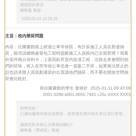
謝謝您的來信
總務處 敬啟
2025-03-14 14:29:18
主旨：校內禁菸問題
內容：往圖書館路上經過公車等候區，有許多施工人員在那邊抽
菸，能否請總務處發包工程時提醒施工人員校內已全面禁煙？我看
外面停兩台得利卡，上面寫鉅昇室內裝潢工程，沿路走來會聞到他
們的菸味，有人在旁等候公車也會一直吸二手菸，如果無法禁止的
話也請承辦人員規劃適當的位置讓他們抽菸，而不要在開放空間抽
菸會比較好。
前往圖書館的學生
發佈於
2025-01-11 09:43:08
2001:0288:b001:0055:7441:c25c:XXXX:XXXX
同學您好：
已通知廠商本校全面禁菸，若再發生將向衛生單位逕行舉發。
感謝您對本校公共事務的關心!
總務處（營繕組）敬啟