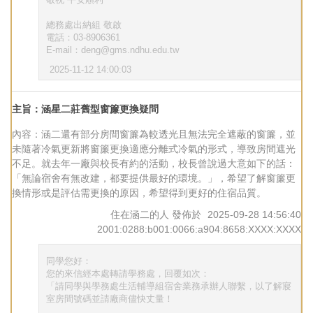
敬祝 平安順利
總務處出納組 敬啟
電話：03-8906361
E-mail：deng@gms.ndhu.edu.tw
2025-11-12 14:00:03
主旨：涵星二莊舊型窗簾更換疑問
內容：涵二還有部分房間窗簾為較透光且無法完全遮蔽的窗簾，並
未隨著冷氣更新將窗簾更換適應分離式冷氣的形式，導致房間遮光
不足。就去年一廠與校長有約的活動，校長曾說過大意如下的話：
「無論宿舍有無改建，都要提供最好的環境。」，希望了解窗簾更
換情形或是評估需更換的原因，希望得到更好的住宿品質。
住在涵二的人
發佈於
2025-09-28 14:56:40
2001:0288:b001:0066:a904:8658:XXXX:XXXX
同學您好：
您的來信經本處轉請學務處，回覆如次：
「請同學與學務處生活輔導組宿舍業務承辦人聯繫，以了解寢
室房間號碼並請廠商儘快丈量！