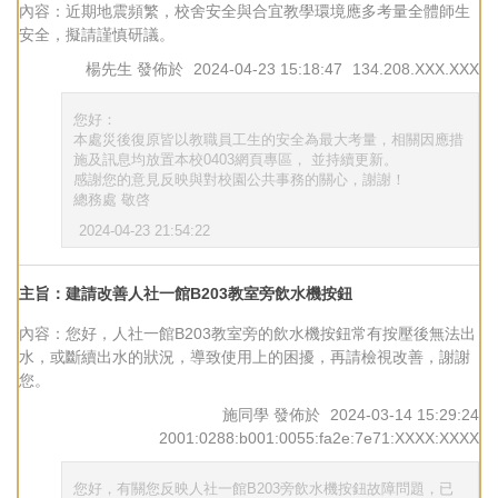
內容：近期地震頻繁，校舍安全與合宜教學環境應多考量全體師生
安全，擬請謹慎研議。
楊先生
發佈於
2024-04-23 15:18:47
134.208.XXX.XXX
您好：
本處災後復原皆以教職員工生的安全為最大考量，相關因應措
施及訊息均放置本校0403網頁專區， 並持續更新。
感謝您的意見反映與對校園公共事務的關心，謝謝！
總務處 敬啓
2024-04-23 21:54:22
主旨：建請改善人社一館B203教室旁飲水機按鈕
內容：您好，人社一館B203教室旁的飲水機按鈕常有按壓後無法出
水，或斷續出水的狀況，導致使用上的困擾，再請檢視改善，謝謝
您。
施同學
發佈於
2024-03-14 15:29:24
2001:0288:b001:0055:fa2e:7e71:XXXX:XXXX
您好，有關您反映人社一館B203旁飲水機按鈕故障問題，已