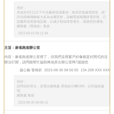
您好：
本組於9月11日下午洽廠商現場量測，燈具皆無漏電情形，經
評估因橋樑飾板大多為金屬質材，該觸電感應屬靜電所致，已
請廠商加裝接地設施，以減少類似情形發生，謝謝您的通報。
總務處（營繕組）敬啟
2023-09-15 09:12:44
主旨：麻雀跑進辦公室
內容：麻雀跑進辦公室裡了，但我們這裡窗戶好像都是封閉式的沒
辦法打開，請問能幫忙協助將他弄出辦公室嗎?謝謝您
趙心榆
發佈於
2023-08-30 08:56:55
134.208.XXX.XXX
你好：
請問您的單位，或電洽總務處 環保組分機6399，以利協助處
理。
總務處 敬啟
2023-08-30 09:06:31