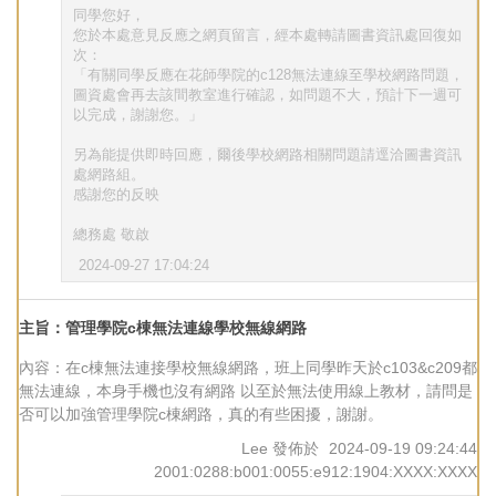
同學您好，
您於本處意見反應之網頁留言，經本處轉請圖書資訊處回復如
次：
「有關同學反應在花師學院的c128無法連線至學校網路問題，
圖資處會再去該間教室進行確認，如問題不大，預計下一週可
以完成，謝謝您。」
另為能提供即時回應，爾後學校網路相關問題請逕洽圖書資訊
處網路組。
感謝您的反映
總務處 敬啟
2024-09-27 17:04:24
主旨：管理學院c棟無法連線學校無線網路
內容：在c棟無法連接學校無線網路，班上同學昨天於c103&c209都
無法連線，本身手機也沒有網路 以至於無法使用線上教材，請問是
否可以加強管理學院c棟網路，真的有些困擾，謝謝。
Lee
發佈於
2024-09-19 09:24:44
2001:0288:b001:0055:e912:1904:XXXX:XXXX