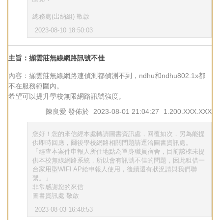
總務處(出納組) 敬啟
2023-08-10 18:50:03
主旨：擷雲莊無線網路訊號不佳
內容：擷雲莊無線網路連偵測都偵測不到，ndhu和ndhu802.1x都
不在服務範圍內。
希望可以提升學校無限網路訊號強度。
陳良愛
發佈於
2023-08-01 21:04:27
1.200.XXX.XXX
您好！您的來信經本處轉請圖書資訊處，回覆如次，另為能提
供即時回應，爾後學校網路相關問題請逕洽圖書資訊處。
「經查本案件申報人所住地點為單身職員宿舍，目前該棟未提
供本校無線網路系統，所以會有訊號不佳的問題，因此租借一
台家用型WIFI AP給申報人使用，後續還有狀況請與我們聯
繫。」
非常感謝您的來信
圖書資訊處 敬啟
2023-08-03 16:48:53