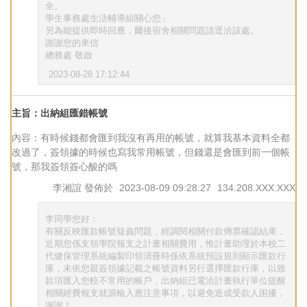
全。
學生事務處生活輔導組關心您」
另為能提供即時回應，爾後宿舍相關問題請逕洽該處。
謝謝您的來信
總務處 敬啟
2023-08-28 17:12:44
主旨：出納組匯錯帳號
內容：有時候錢都會匯到我沒有再用的帳號，就算我基本資料全都
改過了，簽領據的時候也寫我常用帳號，但錢還是會匯到前一個帳
號，那我簽領簽心酸的嗎
李湘誼
發佈於
2023-08-09 09:28:27
134.208.XXX.XXX
李同學您好：
有關反映匯款帳號疑義問題，經調閱相關付款傳票確認結果，
近期您係支領學院報支之計畫相關費用，惟計畫助理於本校二
代健保管理系統編製印領清冊時係依系統預設規則顯示匯款行
庫，未依您親簽領據記載之帳號資料另行選擇匯款行庫，以致
款項匯入您較不常用的帳戶，出納組已電洽計畫執行單位提醒
相關經費報支就源輸入應注意事項，以避免造成受款人困擾，
謝謝！