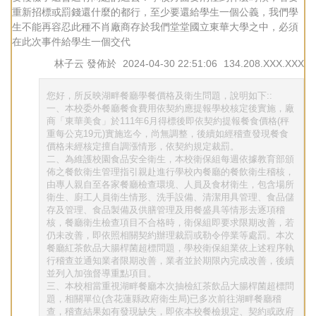
重新招標或罰錢還什麼的都行，至少要還給學生一個公義，我們學
生不能再容忍此種不肖廠商存於我們堂堂國立東華大學之中，必須
在此次事件給學生一個交代
林子云
發佈於
2024-04-30 22:51:06
134.208.XXX.XXX
您好，所反映湖畔餐廳學餐價格及衛生問題，說明如下::
一、本校委外餐廳餐食費用依契約應提報學校核定後實施，廠
商「東華美食」於111年6月得標後即依契約提報餐食價格(秤
重每公克19元)實施迄今，尚無調整，後續如經稽查發現餐食
價格未經核定擅自調漲情形，依契約規定裁罰。
二、為維護校園食品安全衛生，本校衛保組每週依據教育部頒
佈之餐飲衛生管理指引親赴進行學校內餐廳的餐飲衛生稽核，
由專人親自至各家餐廳檢查環境、人員及食材衛生，包含場所
衛生、廚工人員衛生情形、洗手設備、清潔用具管理、食品儲
存及管理、食品製備及供膳管理及用餐盛具等情形去逐項稽
核，餐廳衛生檢查項目不合格時，衛保組即要求限期改善，若
仍未改善，即依照相關契約辦理裁罰或勒令停業等處罰。本次
餐廳紅茶飲品大腸桿菌超標問題，學校衛保組業依上述程序執
行稽查並通知業者限期改善，業者並於期限內完成改善，後續
並列入加強督導重點項目。
三、本校相當重視湖畔餐廳本次抽檢紅茶飲品大腸桿菌超標問
題，相關單位(含花蓮縣政府衛生局)已多次前往湖畔餐廳稽
查，稽查結果如有發現缺失，即依本校餐檢規定、契約或政府