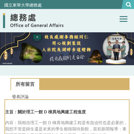
跳
國立東華大學總務處
到
主
要
內
容
區
所有留言
發表評論
主旨：關於理工一館 D 棟異地興建工程進度
內容：我相信理工一館 D 棟異地興建工程是有急迫性也是必要的，
我想不管是師生還是未來的學生都很期待新館，當初新聞報導：東