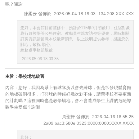
呢？謝謝
陳柔云
發佈於
2026-05-04 18:19:03
134.208.XXX.XXX
您好，本會館目前整修中，預計於115年9月初啟用，住宿對象
為行政教學等公務住宿、教職員生親友訪視等優先，屆時相關
訂房資訊請留意本校最新消息，以上說明提供參考，感謝您的
關心，敬祝 順心。
總務處事務組敬啟
2026-05-06 18:03:35
主旨：學校場地破舊
內容：您好，我因為系上有球隊所以會去練球，但是卻發現體育館
的地板破洞很多，打羽球的時候好幾次剎不住，請問學校有要更新
的計劃嗎？這裡同時也是教學場地，會不會造成學生上課的危險導
致學生受傷？謝謝
周聖軒
發佈於
2026-04-16 16:55:25
2a09:bac3:580e:0323:0000:0000:XXXX:XXXX
您好：