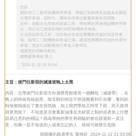
您好，
關於理工二館旁的機車停車場，學校已規劃將其改建為太陽能
光電停車場，屆時汽、機車的停車位數量將會有所調整。
此外，為配合化學館的新建工程，學校將於周邊增設機車停車
位，預計完工後將新增約1000個機車停車格。
在這些規劃完工前，請您務必依規定將機車停放於指定停車
場。如理工二館機車停車場已滿，建議您將機車停放於外環停
車場，並步行或騎乘自行車進入教學區。
感謝您的理解與配合。
總務處事務組 敬上
2024-11-18 18:34:04
主旨：後門往新宿的減速坡晚上太黑
內容：志學後門往新宿方向過體育館後有一個麵包（減速帶），在
晚上的時候視線超黑，除非騎到很近不然很難看到它在哪，看到的
時候都很接近了實在很危險，加上我們學校又時常下雨，雨天路滑
就更危險了。不知道是否會重新油漆反光材質之類的或者加上什麼
容易注意到的標誌？因為學校的學生有經驗的會在路過前一直注
意，但萬一是不知道的人或者忘記的人，就很可能發生危險
很困擾的路過學生
發佈於
2024-11-12 21:03:06