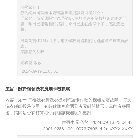
同學您好！
您的網頁留言經本處轉請圖書資訊處回覆如次：
「您好，所反應關於管理學院c棟無法連線學校無線網路之問
題，昨日已接獲相關資訊，今日已正在維修中了，感謝您通
報。」
另為能提供即時回應，爾後學校網路相關問題請逕洽圖書資訊
處。
感謝您的反映
總務處 敬啟
2024-09-19 11:05:31
主旨：關於宿舍洗衣房刷卡機損壞
內容：沁一 二樓洗衣房洗衣機刷悠遊卡付款的機器貼著故障，每次
洗衣僅能投幣使用，有時候難免會遇到沒零錢的情形，真的有些困
擾，請問是否有打算盡快修理該機器呢? 感謝。
住宿生
發佈於
2024-09-13 23:04:42
2001:0288:b001:0073:7906:eb2c:XXXX:XXXX