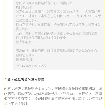
您的來信經本處轉請體育中心，回覆如次：
周同學您好：
體育中心近期規劃之「體育園區整體整修評估」（含體育館及
戶外 PU 球場），本中心已分別於 3 月 5 日及 4 月 20 日向學
校提交簽呈請示。
目前正等待校方核定回覆，待確認整修工程細節後，將再行公
告，謝謝。
此外，針對目前體育館內破損之處，中心將先行採取簡易處
理，以降低使用風險並確保運動安全。
體育中心敬上
另為能提供即時回應，爾後體育場地相關問題請逕洽該中心。
謝謝您的來信
總務處 敬啟
2026-04-23 15:02:56
主旨：維修系統的英文問題
內容：您好，我是宿舍委員，昨天有國際生反映維修相關問題，因
此我有示範如何使用維修系統給他看，但發現在「自行輸入」這四
個字旁邊沒有英文，造成國際生看不懂不會使用，請問是否有可能
加上英文？謝謝