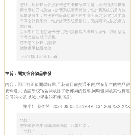
您好，所反映宿舍洗衣機悠遊卡機故障問題，經洽詢洗衣機廠
商表示前已向悠遊卡計費系統廠商報修，惟計費系統仍常有故
障情形發生，故洗衣機廠商規畫將於年底全面更換穩定及妥善
率高之計費系統，惟於計費系統更換前，仍請同學先以投幣方
式付費。
另同學如使用悠遊卡機付費扣款後洗衣機無法操作，請向宿舍
管理員反映辦理退費。
感謝您的反映，謝謝!
總務處事務組敬啟
2024-09-16 14:15:56
主旨：關於宿舍物品收發
內容：因目前正值開學時期,且花蓮目前交通不便,很多新生的物品需
要寄送,可否請學校宿舍開放除了收郵局的包裹,同時也開放其他貨運
公司的收貨.以減少學生的不便.感謝。
劉小姐
發佈於
2024-09-05 13:19:49
134.208.XXX.XXX
您好：
您的來信經本處轉請學務處，回覆如次：
「您好：