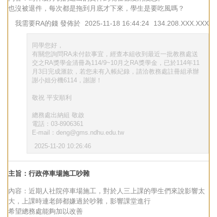
也沒被退件，每次都是拖到月底才下來，學生是要吃風嗎？
我需要RA的錢
發佈於
2025-11-18 16:44:24
134.208.XXX.XXX
同學您好，
有關您詢問RA未付款事宜，經查本組收到最近一批教務處送
交之RA獎學金清冊為114/9~10月之RA獎學金，已於114年11
月3日完成滙款，若您未有入帳紀錄，請洽教務處註冊組承辦
謝小姐分機6114，謝謝！
敬祝 平安順利
總務處出納組 敬啟
電話：03-8906361
E-mail：deng@gms.ndhu.edu.tw
2025-11-20 10:26:46
主旨：行政停車場施工吵雜
內容：近期人社院停車場施工，對於人三上課的學生們來說影響太
大，上課時連老師都嫌過於吵雜，影響課堂進行
希望總務處能夠加以改善