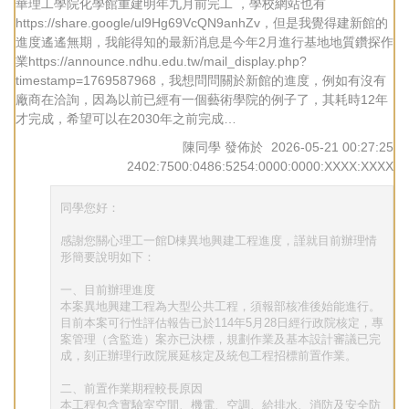
華理工學院化學館重建明年九月前完工 ，學校網站也有
https://share.google/ul9Hg69VcQN9anhZv，但是我覺得建新館的
進度遙遙無期，我能得知的最新消息是今年2月進行基地地質鑽探作
業https://announce.ndhu.edu.tw/mail_display.php?
timestamp=1769587968，我想問問關於新館的進度，例如有沒有
廠商在洽詢，因為以前已經有一個藝術學院的例子了，其耗時12年
才完成，希望可以在2030年之前完成…
陳同學
發佈於
2026-05-21 00:27:25
2402:7500:0486:5254:0000:0000:XXXX:XXXX
同學您好：
感謝您關心理工一館D棟異地興建工程進度，謹就目前辦理情
形簡要說明如下：
一、目前辦理進度
本案異地興建工程為大型公共工程，須報部核准後始能進行。
目前本案可行性評估報告已於114年5月28日經行政院核定，專
案管理（含監造）案亦已決標，規劃作業及基本設計審議已完
成，刻正辦理行政院展延核定及統包工程招標前置作業。
二、前置作業期程較長原因
本工程包含實驗室空間、機電、空調、給排水、消防及安全防