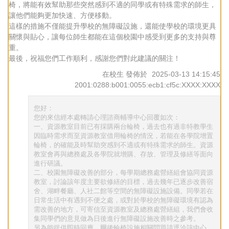
椅，將能有效幫助那些突然感到不適的同學或有特殊需求的師生，
讓他們能夠更加快速、方便移動。
這樣的措施不僅能提升學校的無障礙設施，還能使學校的環境更具
關懷與貼心，讓每位師生都能在這個校園中感受到更多的支持與尊
重。
最後，祝福您們工作順利，感謝您們對此建議的關注！
在校生
發佈於
2025-03-13 14:15:45
2001:0288:b001:0055:ecb1:cf5c:XXXX:XXXX
您好：
您的來信經本處轉請心理諮商輔導中心回覆如次：
一、資源教室目前已有採購兩台輪椅，過去也有過非特教學生
因臨時需求而至資源教室借用輪椅的情況，若能在各學院增置
輪椅，的確能及時幫助突感到不適或有特殊需求的師生。資源
教室會再與總務處及各學院就增購、存放、管理及修繕等面向
進行研議。
二、校園無障礙改善的部分，每學期總務處營繕組會協同資源
教室，討論該年度主要欲修繕的目標，過去幾年已逐步改善宿
舍、湖畔餐廳、人社二館等空間的無障礙設施設備。同學若在
日常生活中有遇到不便之處，或對於學校的無障礙環境有認為
需改善的地方，可寄信至資源教室及總務處營繕組，我們會收
集同學們的意見做為日後進行無障礙設施改善時之參考。
另為能提供即時回應，爾後輪椅設施相關問題請逕洽該中心。