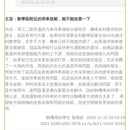
2025-01-14 17:47:31
主旨：教學區附近的停車規範，能不能改善一下
內容：理工二館旁邊的汽車停車場每次都很空，機車多到要停到外
面去，別說有替代方案，如果停外環要走到教學區要走快10分鐘才
到教學區，非常不方便，機車已經不能進內環了，結果連停個車都
要這麼麻煩，我認為學校可以提供學生通勤較的選項，就應該要讓
要讓所有群體都能方便的上下課，我相信這是個持續很久的問題
了，結果校方也沒有要改進的打算，就目前的情況來說，完全浪費
了一大塊的空地，而因此衍生出的違規停車問題，也持續的發生，
而校方除了提高罰金跟推廣停車規範之外沒有做出其他更有效的處
理方式，違規停車當然有問題，但是規則本身使人不便時，那就需
要去改變，與時俱進這才是應該做的事，從根源去解決問題，而不
是作無用功，使問題還是擺在那裏沒有解決，請給騎機車的同學一
個公道，其他通勤模式停車的方便性比騎機車方便實在太多了， 希
望校方能積極的改善這個有問題的規範，並使空間能有更有效的運
用。
騎機車的學生
發佈於
2024-11-15 18:03:19
2001:0288:b001:0076:e17a:0b71:XXXX:XXXX