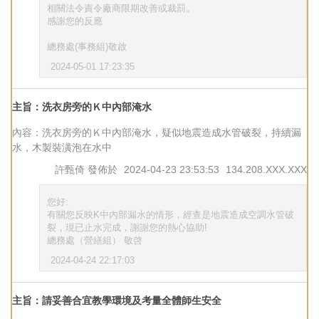
相關法令責令廠商限期改善或裁罰。
感謝您的反應
總務處(事務組)敬啟
2024-05-01 17:23:35
主旨：洗衣房旁的Ｋ中內部淹水
內容：洗衣房旁的Ｋ中內部淹水，疑似地震造成水管破裂，持續漏
水，木製裝潢泡在水中
許甄倚
發佈於
2024-04-23 23:53:53
134.208.XXX.XXX
您好:
有關您反映K中內部漏水的情形，經查是地震造成空調水管破
裂，現已止水完成，謝謝您的熱心協助!
總務處（營繕組） 敬啓
2024-04-24 22:17:03
主旨：請妥善合宜教學環境及考量全體師生安全