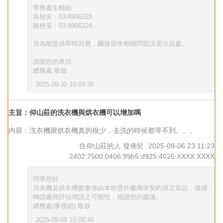
學務處生輔組
吳校安：03-8906228
陳校安：03-8906224」
另為能提供即時回應，爾後宿舍相關問題請逕洽該處。
謝謝您的來信
總務處 敬啟
2025-09-30 16:09:36
主旨：仰山莊的洗衣機與烘衣機可以增加嗎
內容：洗衣機跟烘衣機真的很少，去洗的時候都等不到。。。
住仰山莊的人
發佈於
2025-09-06 23:11:23
2402:7500:0406:99b5:d925:4025:XXXX:XXXX
同學您好：
洗衣機及烘衣機數量係由本校委外廠商依契約規定裝設，後續
轉請廠商評估增設之可能性，感謝您的建議。
總務處(事務組) 敬啟
2025-09-09 15:08:46