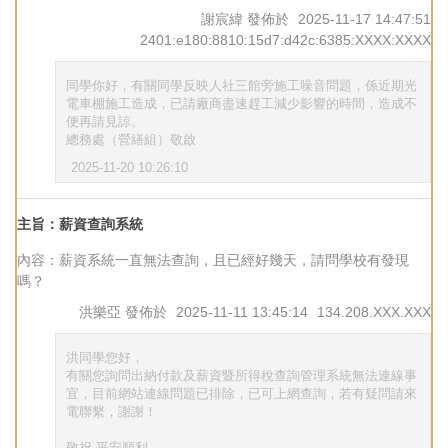
謝宸緯
發佈於
2025-11-17 14:47:51
2401:e180:8810:15d7:d42c:6385:XXXX:XXXX
同學你好，有關同學反映人社三館旁施工噪音問題，係近期光
電車棚施工造成，已請廠商盡速趕工減少影響的時間，造成不
便再請見諒。
總務處（營繕組）敬啟
2025-11-20 10:26:10
主旨：薪資查詢系統
內容：薪資系統一直無法查詢，且已經好幾天，請問學校有發現
嗎？
洪樂亞
發佈於
2025-11-11 13:45:14
134.208.XXX.XXX
洪同學您好，
有關您詢問出納付款及薪資暨所得稅查詢管理系統無法連線事
宜，目前網站連線問題已排除，已可上網查詢，若有疑問請來
電聯繫，謝謝！