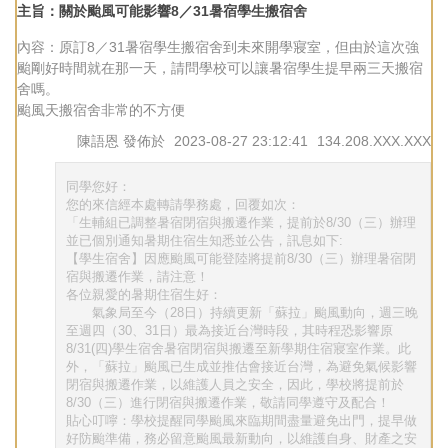
主旨：關於颱風可能影響8／31暑宿學生搬宿舍
內容：原訂8／31暑宿學生搬宿舍到未來開學寢室，但由於這次強
颱剛好時間就在那一天，請問學校可以讓暑宿學生提早兩三天搬宿
舍嗎。
颱風天搬宿舍非常的不方便
陳語恩
發佈於
2023-08-27 23:12:41
134.208.XXX.XXX
同學您好：
您的來信經本處轉請學務處，回覆如次：
「生輔組已調整暑宿閉宿與搬遷作業，提前於8/30（三）辦理
並已個別通知暑期住宿生知悉並公告，訊息如下:
【學生宿舍】因應颱風可能登陸將提前8/30（三）辦理暑宿閉
宿與搬遷作業，請注意！
各位親愛的暑期住宿生好：
氣象局至今（28日）持續更新「蘇拉」颱風動向，週三晚
至週四（30、31日）最為接近台灣時段，其時程恐影響原
8/31(四)學生宿舍暑宿閉宿與搬遷至新學期住宿寢室作業。此
外，「蘇拉」颱風已生成並推估會接近台灣，為避免氣候影響
閉宿與搬遷作業，以維護人員之安全，因此，學校將提前於
8/30（三）進行閉宿與搬遷作業，敬請同學遵守及配合！
貼心叮嚀：學校提醒同學颱風來臨期間盡量避免出門，提早做
好防颱準備，務必留意颱風最新動向，以維護自身、財產之安