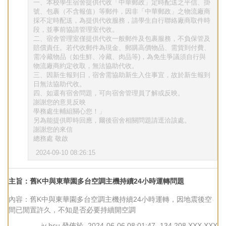
一、本校學生宿舍提供代收「中華郵政」定時配送之平信、掛
號、包裹（不含報值）等郵件，因非「中華郵政」之物流廠商
採不定時配送，為提供代收服務，請學生自行聯絡廠商取件時
段，並事前協請管理室代收。
二、宿舍管理室僅提供代收一般郵件及包裹服務，不負保管及
賠償責任。若代收郵件為現金、郵購高價物品、需貨到付費、
需冷藏物品（如生鮮、冷藏、肉品等)，為免生爭議須自行與
物流廠商約定收取，無法協助代收。
三、因新生報到日，宿舍需協助新生入住事宜，故於新生報到
日無法協助代收。
四、如還有宿舍問題，可向宿舍管理員了解或反映。
謝謝您的意見反映
學務處生輔組關心您！」
另為能提供即時回應，爾後宿舍相關問題請逕洽該處。
謝謝您的來信
總務處 敬啟
2024-09-10 08:26:15
主旨：舊K中與東華園多台空調主機持續24小時運轉問題
內容：舊K中與東華園多台空調主機持續24小時運轉，因地震後空
間已閒置許久，不知是否必要持續開空調
jy hsu
發佈於
2024-06-06 08:01:47
134.208.XXX.XXX