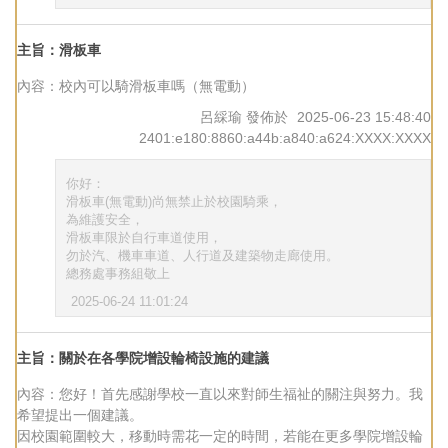
主旨：滑板車
內容：校內可以騎滑板車嗎（無電動）
呂綵瑜
發佈於
2025-06-23 15:48:40
2401:e180:8860:a44b:a840:a624:XXXX:XXXX
你好：
滑板車(無電動)尚無禁止於校園騎乘，
為維護安全，
滑板車限於自行車道使用，
勿於汽、機車車道、人行道及建築物走廊使用。
總務處事務組敬上
2025-06-24 11:01:24
主旨：關於在各學院增設輪椅設施的建議
內容：您好！首先感謝學校一直以來對師生福祉的關注與努力。我
希望提出一個建議。
因校園範圍較大，移動時需花一定的時間，若能在更多學院增設輪