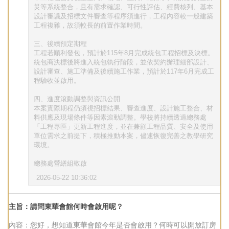
災等系統整合，且有需求確認、可行性評估、經費核列、基本
設計審議及招標文件審查等程序須進行，工程內容較一般建築
工程複雜，故須較長的前置作業時間。
三、後續預定期程
工程若順利發包，預計於115年8月完成統包工程招標及決標。
統包商決標後將進入統包執行階段，並依契約辦理細部設計、
設計審查、施工準備及後續施工作業，預計於117年6月完成工
程驗收並啟用。
四、進度滾動調整與資訊公開
本案實際期程仍須視招標結果、審查進度、設計施工整合、材
料供應及現場條件等因素滾動調整。學校將持續透過總務處
「工程專區」更新工程進度，並在兼顧工程品質、安全及使用
單位需求之前提下，積極推動本案，儘速恢復完善之教學研究
環境。
總務處營繕組敬啟
2026-05-22 10:36:02
主旨：請問東華會館何時會啟用呢？
內容：您好，想知道東華會館今年是否會啟用？何時可以開放訂房