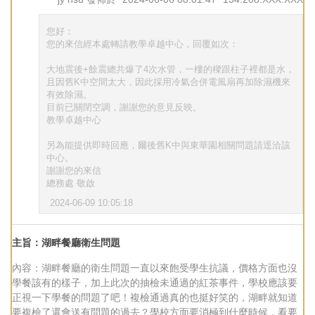
您好：
您的來信經本處轉請教學卓越中心，回覆如次：
大地震後+餘震總共爆了4次水管，一樓的樑跟柱子裡都是水，
且因舊K中空間太大，因此採用冷氣合併電風扇再加除濕機來
有效除濕。
目前已關閉空調，謝謝您的意見反映。
教學卓越中心
另為能提供即時回應，爾後舊K中與東華園相關問題請逕洽該
中心。
謝謝您的來信
總務處 敬啟
2024-06-09 10:05:18
主旨：湖畔餐廳衛生問題
內容：湖畔餐廳的衛生問題一直以來飽受學生抗議，價格方面也沒
學餐該有的樣子，加上此次的抽檢未通過的紅茶事件，學校應該要
正視一下學餐的問題了吧！複檢通過真的也挺好笑的，湖畔就知道
要複檢了還會送有問題的過去？學校方面要消極到什麼時候，看要