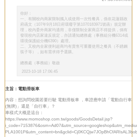
你好：
一、有關校內商家限制攜入或使用一次性餐具，係依花蓮縣政
府函文（107年9月18日府環廢字第1070183971號函）規定辦
理，校內委外商家均適用，非僅限制全家商店不得提供，倘有
發現校內店家違反規定，亦請通知總務處（事務組分機6314或
環境保護組分機6390）處理。
二、又校內全家便利超商均有賣售可重覆使用之餐具（不銹鋼
筷子等），如有需求得予選購。
總務處（事務組）敬啟
2023-10-18 17:06:45
主旨：電動滑板車
內容：想詢問校園若要行駛 電動滑板車 ，車證應申請「電動自行車
(無牌)」還是「自行車」？
車樣式大概是這台：
https://www.momoshop.com.tw/goods/GoodsDetail.jsp?
i_code=7153876&osm=Ad07&utm_source=googleshop&utm_mediu
PLA1001P&utm_content=bn&gclid=Cj0KCQjw7JOpBhCfARIsAL3bo