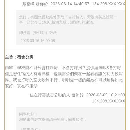
戴裕峰
發佈於
2026-03-14 14:40:57
134.208.XXX.XXX
您好，有關您反映維修系統「自行輸入」旁沒有英文說明一
事，已於今日(3/16)新增完成，謝謝您的建議。
總務處（營繕組）敬啟
2026-03-16 16:00:08
主旨：宿舍分房
內容：學校能不能分會打呼房、不會打呼房？提供給淺眠&會打呼
但是想住宿的人有選擇權～也讓雷公們聚在一起看看誰的功力較深
厚。我被打呼的室友吵到不行，明明交一樣的錢她卻可以睡得如此
安好，實在不服🥴
住在行雲被雷公吵的人
發佈於
2026-03-09 10:21:09
134.208.XXX.XXX
同學您好：
您的來信經本處轉請學務處，回覆如次：