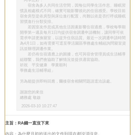
「同學您好：
宿舍為多人共同生活空間，因每位同學生活作息、睡眠習
慣及相處模式不同，確實可能影響彼此的住宿感受。學校目前
宿舍房型是依房型與床位進行配置，尚難以依是否打呼或睡眠
習慣進行分類安排。
若因室友作息或其他生活因素影響住宿適應，學校每學期
開學第一週及每月1日均提供宿舍調遷申請機制，讓同學可依
需求申請更換寢室，以提升住宿品質。最近一次調遷申請時間
為4月1日，如有需要可逕至學活園區學務處生輔組詢問寢室資
訊並辦理調遷作業。
若仍有住宿適應上的困擾，也可與宿舍管理員或生活輔導
組聯繫，我們會協助了解情況並提供適當協助。
祈祝 平安健康 學業順利
學務處生活輔導組」
另為能提供即時回應，爾後宿舍相關問題請逕洽該處。
謝謝您的來信
總務處 敬啟
2026-03-10 10:27:47
主旨：RA錢一直沒下來
內容：為什麼月初的送出的文件到現在都沒消沒息。