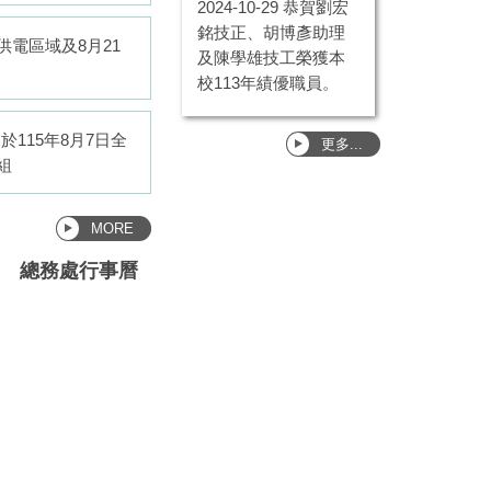
2024-10-29
恭賀劉宏
銘技正、胡博彥助理
電區域及8月21
及陳學雄技工榮獲本
校113年績優職員。
115年8月7日全
更多...
組
MORE
總務處行事曆