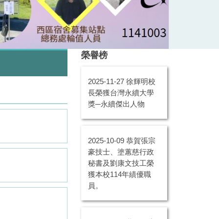
榮譽榜
2025-11-27
徐輝明校
長榮獲台灣永續大學
獎─永續傑出人物
2025-10-09
恭賀張宗
豪技士、塗蕙慈行政
秘書及劉康文技工榮
獲本校114年績優職
員。