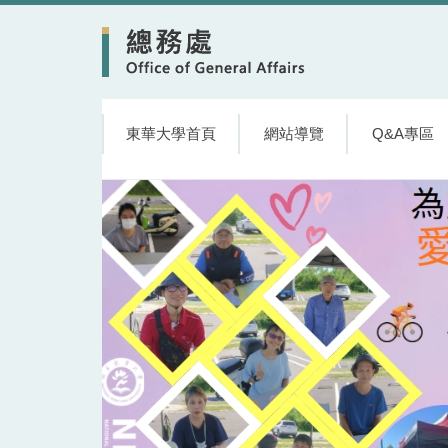
跳
到
主
要
內
容
東華大學首頁
網站導覽
Q&A專區
區