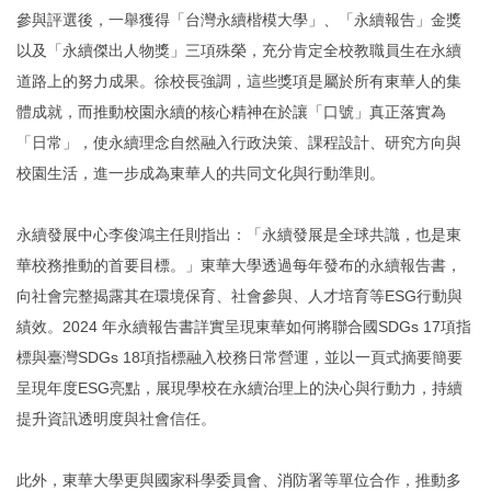
參與評選後，一舉獲得「台灣永續楷模大學」、「永續報告」金獎
以及「永續傑出人物獎」三項殊榮，充分肯定全校教職員生在永續
道路上的努力成果。徐校長強調，這些獎項是屬於所有東華人的集
體成就，而推動校園永續的核心精神在於讓「口號」真正落實為
「日常」，使永續理念自然融入行政決策、課程設計、研究方向與
校園生活，進一步成為東華人的共同文化與行動準則。
永續發展中心李俊鴻主任則指出：「永續發展是全球共識，也是東
華校務推動的首要目標。」東華大學透過每年發布的永續報告書，
向社會完整揭露其在環境保育、社會參與、人才培育等ESG行動與
績效。2024 年永續報告書詳實呈現東華如何將聯合國SDGs 17項指
標與臺灣SDGs 18項指標融入校務日常營運，並以一頁式摘要簡要
呈現年度ESG亮點，展現學校在永續治理上的決心與行動力，持續
提升資訊透明度與社會信任。
此外，東華大學更與國家科學委員會、消防署等單位合作，推動多