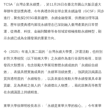
TCSA「台灣企業永續獎」，於11月26日在臺北市圓山大飯店盛大
舉辦年度頒獎典禮。今年典禮亦與全球企業永續論壇（GCSF）同步
進行，聚焦探討ESG最新趨勢、永續金融發展、供應鏈治理等議
題。歷年頒獎典禮均展現永續理念已深刻融入臺灣產業的日常營
運，從傳產、科技、金融到醫療等各領域皆積極推動永續轉型，顯
示永續已成為全國發展的重要方向。
今（2025）年進入第二屆的「台灣永續大學獎」評選活動，也特別
針對大專校院（以下統稱大學）之永續作為進行全面性檢視，並頒
發四大類獎項，包含鼓勵大學展現整體永續成效的「永續綜合績
效」、表揚具體實施成果的「永續單項績效獎」、強調資訊揭露品
質與透明度的「永續報告」，以及表揚在推動大學永續發展具卓著
貢獻、足為典範之個人的「永續傑出人物獎」，藉此鼓舞高等教育
在永續議題上持續精進。
東華大學徐輝明校長表示：「永續是東華大學的核心。」今年東華