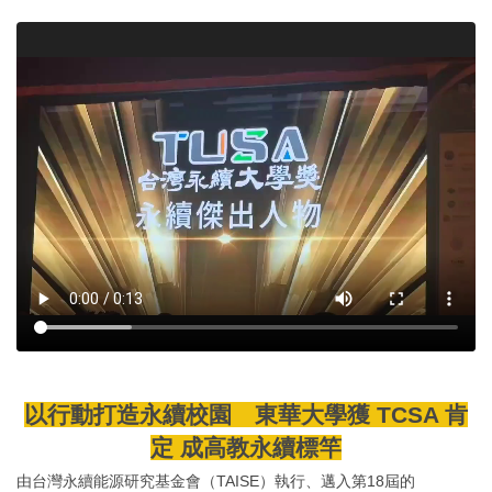
環境保護組
經營保管組
出納組
文書組
校級委員會
相片集錦
總務處表單下載
以行動打造永續校園 東華大學獲 TCSA 肯
定 成高教永續標竿
由台灣永續能源研究基金會（TAISE）執行、邁入第18屆的