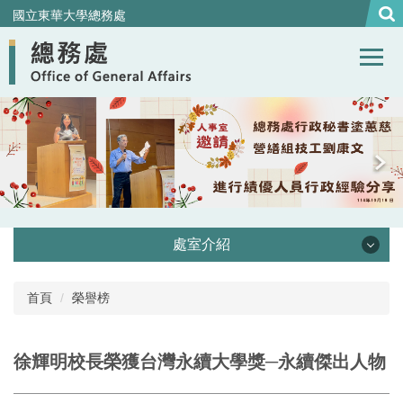
跳
國立東華大學總務處
到
主
要
內
容
區
處室介紹
處本部
首頁
榮譽榜
事務組
徐輝明校長榮獲台灣永續大學獎─永續傑出人物
營繕組