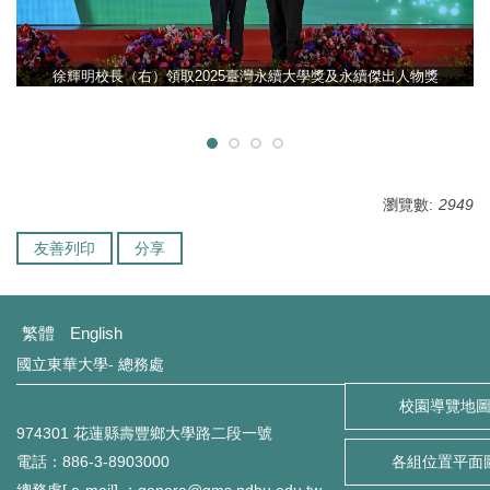
徐輝明校長（右）領取2025臺灣永續大學獎及永續傑出人物獎
瀏覽數:
2949
友善列印
分享
繁體
English
國立東華大學- 總務處
校園導覽地
974301 花蓮縣壽豐鄉大學路二段一號
電話：886-3-8903000
各組位置平面
總務處[ e-mail] ：genera@gms.ndhu.edu.tw