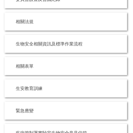
環境保護組
經營保管組
相關法規
出納組
生物安全相關資訊及標準作業流程
文書組
校級委員會
相關表單
相片集錦
生安教育訓練
總務處表單下載
緊急應變
疾病管制署實驗室生物安全意見信箱