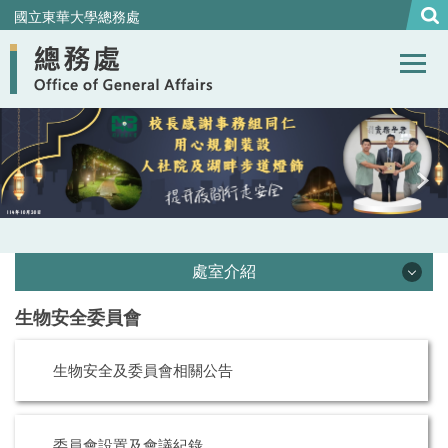
跳
國立東華大學總務處
到
主
要
內
容
區
處室介紹
生物安全委員會
處本部
生物安全及委員會相關公告
事務組
營繕組
委員會設置及會議紀錄