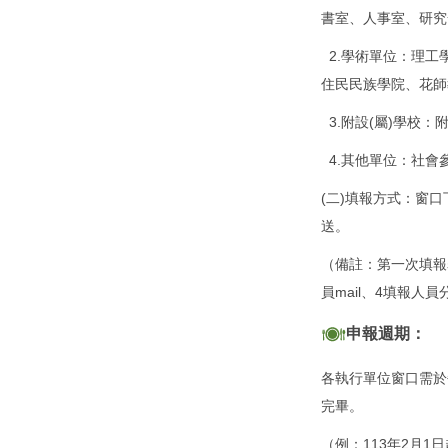
書室、人事室、研究
2.學術單位：理工
住民民族學院、花師
3.附設(屬)學校：
4.其他單位：社會
(二)填報方式：窗口
送。
（備註：第一次填報
員mail、4填報人員
申報週期：
各執行單位窗口需於
完畢。
（例：113年2月1