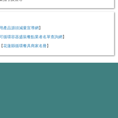
用產品源頭減量宣導網
】
可循環容器盛裝餐點業者名單查詢網
】
【
花蓮縣循環餐具商家
名冊
】