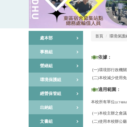
首頁
環境保護
處本部
事務組
依據：
營繕組
(一)環境部行政機
(二)本校減少使用
環境保護組
適用範圍：
經營保管組
本校所有單位
(以下稱執
出納組
(一)本校主辦之會
文書組
(二)使用本校辦公