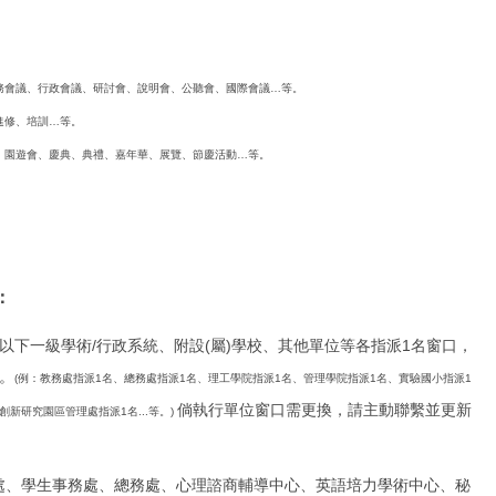
務會議、行政會議、研討會、說明會、公聽會、國際會議…等。
進修、培訓…等。
、園遊會、慶典、典禮、嘉年華、展覽、節慶活動…等。
：
：以下一級學術/行政系統、附設(屬)學校、其他單位等各指派1名窗口，
。
(例：教務處指派1名、總務處指派1名、理工學院指派1名、管理學院指派1名、實驗國小指派1
倘執行單位窗口需更換，請主動聯繫並更新
新研究園區管理處指派1名...等。)
處、學生事務處、總務處、心理諮商輔導中心、英語培力學術中心、秘