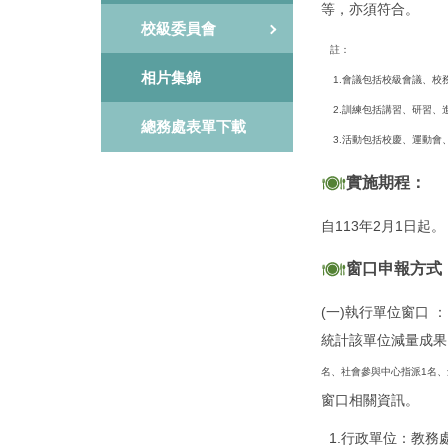
等，亦須符合。
校級委員會
註：
相片集錦
1.會議包括校級會議、校
2.訓練包括講習、研習、
總務處表單下載
3.活動包括校慶、運動會
實施期程：
自113年2月1日起。
窗口申報方式
(一)執行單位窗口 
統計該單位減量成果
名、社會參與中心指派1名、創
窗口相關資訊。
1.行政單位：教務