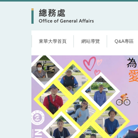
跳
到
主
要
內
容
東華大學首頁
網站導覽
Q&A專區
區