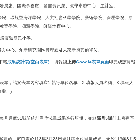
發展處、國際事務處、圖書資訊處、教學卓越中心、主計室。
學院、環境暨海洋學院、人文社會科學學院、藝術學院、管理學院、原
教育學院、洄瀾學院、師資培育中心。
附設實驗國民小學。
參與中心、創新研究園區管理處及未來新增其他單位。
下載
成果統計表(空白表單)
，填報後
上傳
Google表單頁面
即完成該月報
表單，請於表單內容填寫1.執行單位名稱、2.填報人員名稱、3.填報人
分機。)
每月月底31號前統計單位減量成果進行填報，並於
隔月5號
前上傳專區
日起實施，窗口需於113年2月28日統計該單位減量成果，並於113年3月5