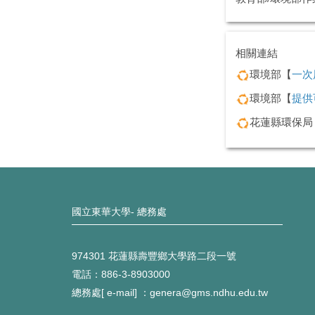
相關連結
環境部【
一次
環境部【
提供
花蓮縣環保局
國立東華大學- 總務處
974301 花蓮縣壽豐鄉大學路二段一號
電話：886-3-8903000
總務處[ e-mail] ：genera@gms.ndhu.edu.tw