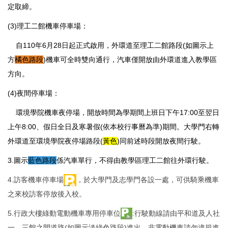
定取締。
(3)理工二館機車停車場：
自
110年6月28日起正式啟用，
外環道至理工二館路段
(如圖示上
方
橘色路段
)
機車可全時雙向通行，汽車僅開放由外環道進入教學區
方向。
(4)夜間停車場：
環境學院機車夜停
場，開放時間為學期間上班日下午17:00至翌日
上午8:00、假日全日及寒暑假(依本校行事曆為準)期間。大學門右轉
外環道
至環境學院夜停場路段
(
黃色
)
同前述時段開放夜間行駛。
3.
圖示
藍色路段
係汽車單行，
不得由教學區理工二館往外環行駛。
4.訪客機車停車場
，於大學門及志學門各設一處，可供騎乘機車
之來校訪客停放後入校。
5.行政大樓綠動電動機車專用停車位
:行駛動線請由平和道及人社
一、三館之間道路(如圖示淡綠色路段)進出，非電動機車請勿違規進