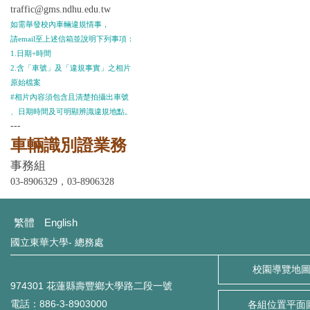
traffic@gms.ndhu.edu.tw
如需舉發校內車輛違規情事，
請email至上述信箱並說明下列事項：
1.日期+時間
2.含「車號」及「違規事實」之相片
原
始檔案
#相片內容須包含且清楚拍攝出車
號
、日期時間及
可明
顯
辨
識違規地點。
---
車輛識別證業務
事務組
03-8906329，
03-8906328
繁體
English
國立東華大學- 總務處
校園導覽地
974301 花蓮縣壽豐鄉大學路二段一號
電話：886-3-8903000
各組位置平面