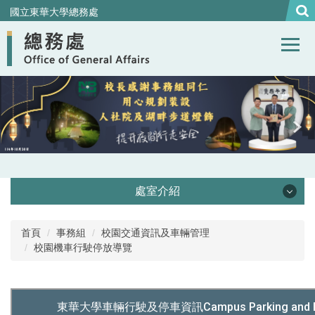
跳
國立東華大學總務處
到
主
要
內
容
區
處室介紹
處本部
首頁
事務組
校園交通資訊及車輛管理
校園機車行駛停放導覽
事務組
營繕組