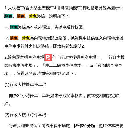
1.
入校機車(含大型重型機車&掛牌電動機車)行駛指定路線為
圖示中
綠色
、
橘色
、
黃色
路線，說明如下：
(1)
綠色
路線為本校外環道、供機車通行校區。
(2)
橘色
、
黃色
為內環特定開放路段，係為
機車
提供進入內環特定機
車停車場行駛之指定路線，開放時間如說明2。
2.近內環之機車停車場
有「行政大樓機車停車場」、
「行政大樓
限時機車停車場」、
「理工二館機車停車場」、
及
「夜間機車停車
場」，位置及開放時間等相關規定如下：
(1)行政大樓機車停車場：
開放24小時停車，車輛如未停放於車格內，依本校相關規定取
締。
(2)
行政大樓
限時停車場：
行政大樓郵局旁面向汽車停車場處，
限停30分鐘，
超時依本校
規