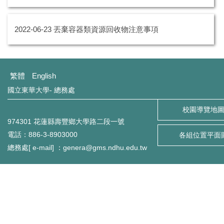
環境保護組
2022-06-23
丟棄容器類資源回收物注意事項
經營保管組
出納組
繁體
English
文書組
國立東華大學- 總務處
校級委員會
校園導覽地
974301 花蓮縣壽豐鄉大學路二段一號
相片集錦
電話：886-3-8903000
各組位置平面
總務處[ e-mail] ：genera@gms.ndhu.edu.tw
總務處表單下載