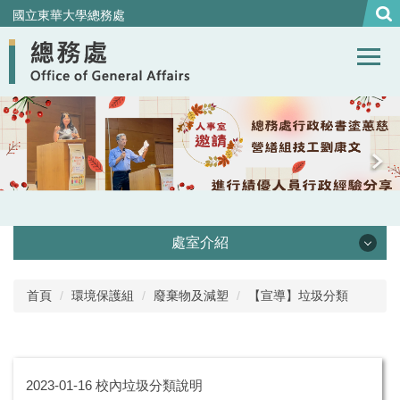
跳
國立東華大學總務處
到
主
要
內
容
區
處室介紹
處本部
首頁
環境保護組
廢棄物及減塑
【宣導】垃圾分類
事務組
營繕組
2023-01-16
校內垃圾分類說明