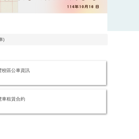
車)
豐校區公車資訊
覽車租賃合約