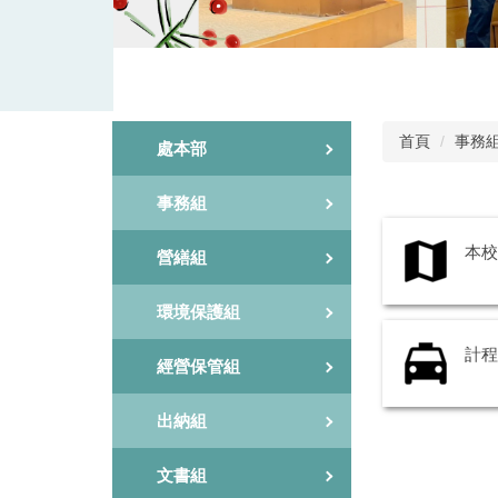
首頁
事務
處本部
事務組
本校
營繕組
環境保護組
計程
經營保管組
出納組
文書組