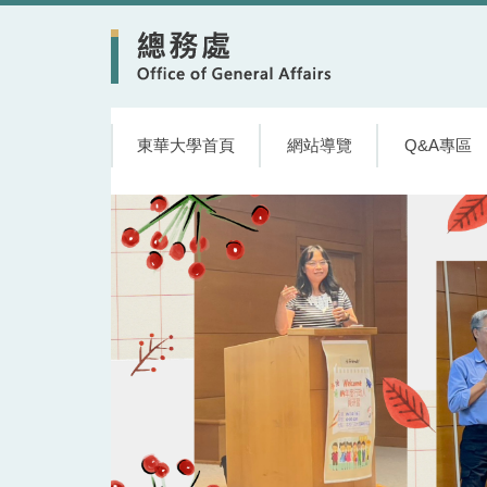
跳
到
主
要
內
容
東華大學首頁
網站導覽
Q&A專區
區