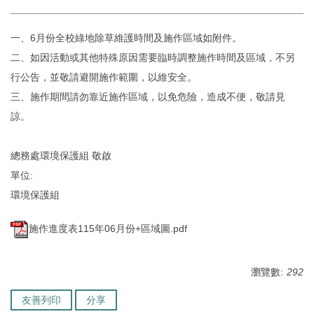
環境保護組
一、6月份全校綠地除草維護時間及施作區域如附件。
經營保管組
二、如因活動或其他特殊原因需要臨時調整施作時間及區域，不另
行公告，並敬請避開施作範圍，以維安全。
出納組
三、施作期間請勿靠近施作區域，以免危險，造成不便，敬請見
諒。
文書組
校級委員會
總務處環境保護組 敬啟
單位:
相片集錦
環境保護組
總務處表單下載
施作進度表115年06月份+區域圖.pdf
瀏覽數:
292
友善列印
分享