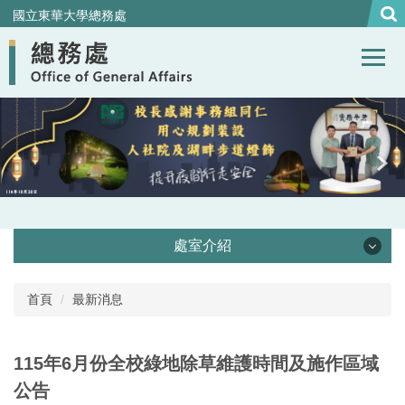
跳
國立東華大學總務處
到
主
要
內
容
區
處室介紹
處本部
首頁
最新消息
事務組
115年6月份全校綠地除草維護時間及施作區域
營繕組
公告