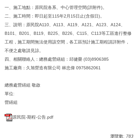
環境保護組
一、施工地點：原民院各系、中心管理空間(詳附件)。
二、施工時間：即日起至115年2月15日止(含假日)。
經營保管組
三、說明：原民院A110、A113、A119、A121、A123、A124、
B101、B201、B119、B225、B226、C115、C113等工區進行整修
出納組
工程，施工期間無法使用該空間，各工區預計施工期程請詳附件，
不便之處敬請見諒。
文書組
四、相關聯絡人：總務處營繕組：邱健榮 (03)8906385
校級委員會
施工廠商：久旭營造有限公司 林忠偉 0975862061
相片集錦
總務處營繕組 敬啟
單位:
總務處表單下載
營繕組
原民院-期程-公告.pdf
瀏覽數:
783