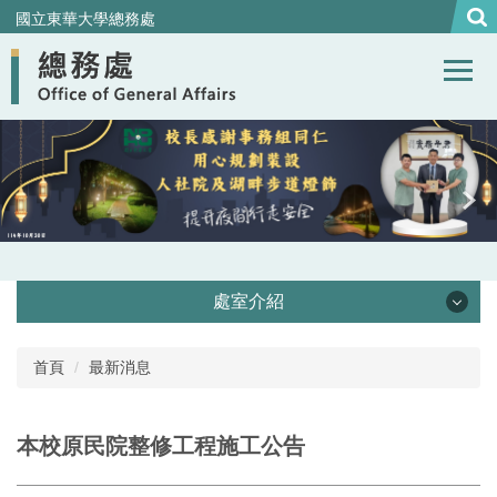
跳
國立東華大學總務處
到
主
要
內
容
區
處室介紹
處本部
首頁
最新消息
事務組
本校原民院整修工程施工公告
營繕組