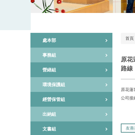
首頁
處本部
事務組
原花
路線
營繕組
環境保護組
原花蓮
公司接
經營保管組
出納組
友善
文書組