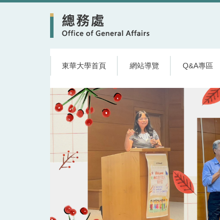
跳
到
主
要
內
容
東華大學首頁
網站導覽
Q&A專區
區