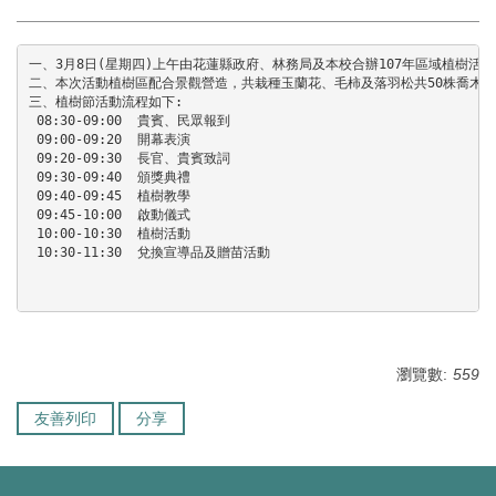
環境保護組
一、3月8日(星期四)上午由花蓮縣政府、林務局及本校合辦107年區域植樹活
經營保管組
二、本次活動植樹區配合景觀營造，共栽種玉蘭花、毛柿及落羽松共50株喬木及
三、植樹節活動流程如下:

 08:30-09:00  貴賓、民眾報到

出納組
 09:00-09:20  開幕表演

 09:20-09:30  長官、貴賓致詞

 09:30-09:40  頒獎典禮

文書組
 09:40-09:45  植樹教學

 09:45-10:00  啟動儀式

 10:00-10:30  植樹活動

校級委員會
 10:30-11:30  兌換宣導品及贈苗活動

                                                         
相片集錦
總務處表單下載
瀏覽數:
559
友善列印
分享