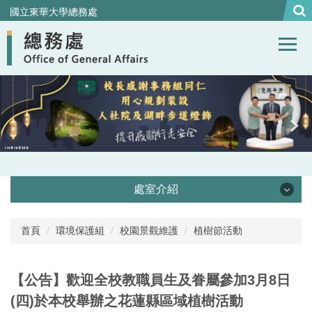
跳
國立東華大學總務處
到
主
要
內
容
區
處室介紹
處本部
首頁
環境保護組
校園景觀維護
植樹節活動
事務組
【公告】歡迎全校教職員生及眷屬參加3月8日
營繕組
(四)於本校舉辦之花蓮縣區域植樹活動