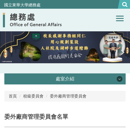
跳
國立東華大學總務處
到
主
要
內
容
區
處室介紹
處本部
首頁
校級委員會
委外廠商管理委員會
事務組
委外廠商管理委員會名單
營繕組