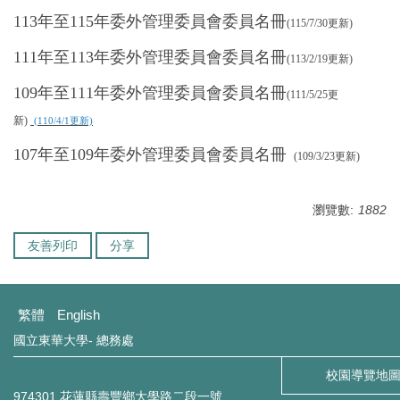
113年至115年委外管理委員會委員名冊
環境保護組
(115/7/30更新)
111年至113年委外管理委員會委員名冊
(113/2/19更新)
經營保管組
109年至111年委外管理委員會委員名冊
(111/5/25更
出納組
新)
(110/4/1更新)
文書組
107年至109年
委外管理委員會委員名冊
(109/3/23更新)
校級委員會
瀏覽數:
1882
相片集錦
友善列印
分享
總務處表單下載
繁體
English
國立東華大學- 總務處
校園導覽地
974301 花蓮縣壽豐鄉大學路二段一號