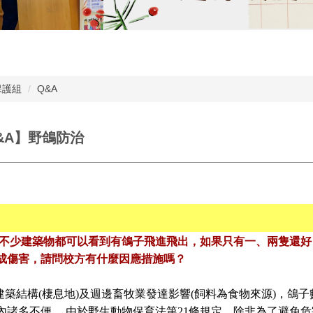
保護組
Q&A
&A】野鴿防治
內不少建築物都可以看到有鴿子飛進飛出，如果只有一、兩隻還好
成傷害，請問校方有什麼因應措施嗎？
建築結構(棲息地)及週邊畜牧業發達影響(飼料為食物來源)，鴿
內諸多不便。 由於野生動物保育法第21條規定，除非為了避免