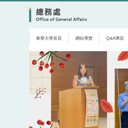
跳
到
主
要
內
容
東華大學首頁
網站導覽
Q&A專區
區