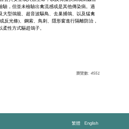
檢驗，但並未檢驗出禽流感或是其他傳染病。過
及大型鴿籠、超音波驅鳥、去巢捕鴿、以及猛禽
或反光條)、鋼索、鳥刺、隱形窗進行隔離防治，
以柔性方式驅趕鴿子。
瀏覽數:
4551
繁體
English