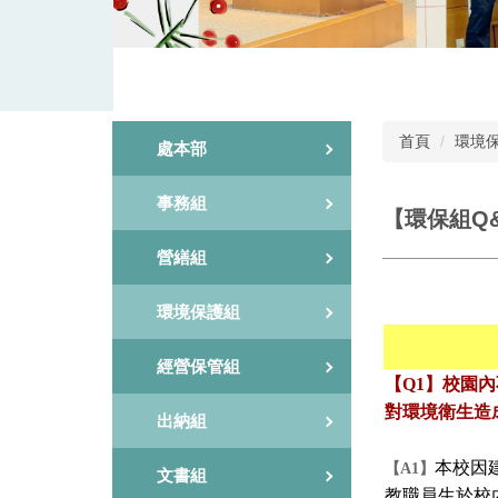
首頁
環境
處本部
事務組
【環保組Q
營繕組
環境保護組
經營保管組
【Q1】校園
對環境衛生造
出納組
本校因
【A1】
文書組
教職員生於校