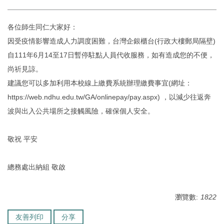
環境保護組
各位師生同仁大家好：
經營保管組
因受疫情影響造成人力調度困難，台灣企銀櫃台(行政大樓郵局隔壁)
自111年6月14至17日暫停駐點人員代收服務，如有造成您的不便，
出納組
尚祈見諒。
建議您可以多加利用本校線上繳費系統辦理繳費事宜(網址：
文書組
https://web.ndhu.edu.tw/GA/onlinepay/pay.aspx) ，以減少往返奔
校級委員會
波與出入公共場所之接觸風險，確保個人安全。
相片集錦
敬祝 平安
總務處表單下載
總務處出納組 敬啟
瀏覽數:
1822
友善列印
分享