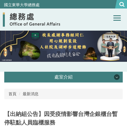
跳
國立東華大學總務處
到
主
要
內
容
區
處室介紹
處本部
首頁
最新消息
事務組
【出納組公告】因受疫情影響台灣企銀櫃台暫
營繕組
停駐點人員臨櫃服務