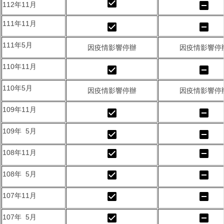
112年11月
111年11月
111年5月
因疫情影響停辦
因疫情影響停
110年11月
110年5月
因疫情影響停辦
因疫情影響停
109年11月
109年 5月
108年11月
108年 5月
107年11月
107年 5月