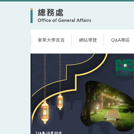
跳
到
主
要
內
容
東華大學首頁
網站導覽
Q&A專區
區