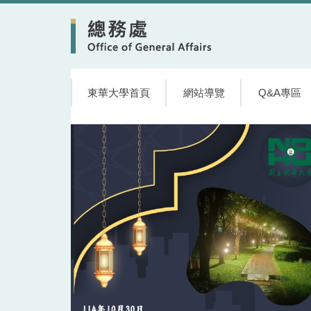
跳
到
主
要
內
容
東華大學首頁
網站導覽
Q&A專區
區