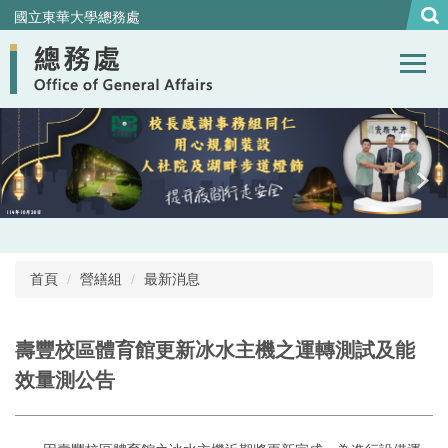
跳
國立東華大學總務處
到
主
要
內
容
區
首頁
營繕組
最新消息
壽豐校區體育館更新冰水主機之運轉測試及能
效量測公告