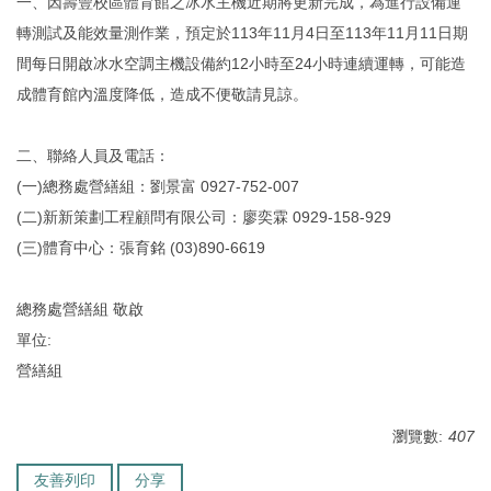
一、因壽豐校區體育館之冰水主機近期將更新完成，為進行設備運
轉測試及能效量測作業，預定於113年11月4日至113年11月11日期
間每日開啟冰水空調主機設備約12小時至24小時連續運轉，可能造
成體育館內溫度降低，造成不便敬請見諒。
二、聯絡人員及電話：
(一)總務處營繕組：劉景富 0927-752-007
(二)新新策劃工程顧問有限公司：廖奕霖 0929-158-929
(三)體育中心：張育銘 (03)890-6619
總務處營繕組 敬啟
單位:
營繕組
瀏覽數:
407
友善列印
分享