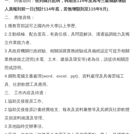
一、 聘僱期間：
依到職日起聘，
聘期至114年度高考三級職缺增額
人員報到前一日(
預計114年底，若無增額則至115年9月)
。
二、 應徵資格：
1.獲教育部認可之國內外大專以上學歷。
2.主動積極、配合度高，有責任感，具問題解決、
溝通協調能力及獨
立作業能力者。
3.具政府機關行政經驗、
相關採購實務經驗或具備經認定可提升相關
業務效能之證照(水電、
土木、建築及環安等)者為佳，請提供相關證
照或證明。
4.嫻熟電腦文書處理(word、excel、ppt)、
資料處理及具備雲端工
具、社群軟體工具應用。
三、 工作內容及待遇：
1.協助災後復原工作。
2.協助災後復原計畫經費核支、
報表及資料彙整等及其網頁社群軟體
災損資料維護及管理。
3.其他臨時交辦事項。