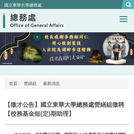
跳
國立東華大學總務處
到
主
要
內
容
區
首頁
營繕組
最新消息
【徵才公告】國立東華大學總務處營繕組徵聘
【校務基金短(定)期助理】