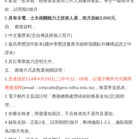
4.薪資：依本校「校務基金進用工作人員僱用要點」
學士一級標準支
給，試用期2個月
5.
具有水電、土木相關能力之技術人員，按月加給3,000元
。
四、 應徵資料：
1.中文履歷表(含自傳及附個人照片)
2.最高學歷證件影本(
國外學歷證書應另檢附我國駐外機構認證之中
譯本)
3.其它專業能力證明文件。
五、 應徵方式及甄選相關說明：
1.
意者請於114年4月29日(二)中午12：00前，
以電子郵件方式郵寄
應徵資料
(email：
cotycafe@
gms.ndhu.edu.tw
)，無需寄送紙本。
2.電子郵件主旨請註明「應徵總務處營繕組校務基金短(定)
期助
理」。
3.初審合格者，擇優通知面試，不合格者恕不退件及通知。
4.錄取名額：正取2名，試用期間2個月，酌增備取1-2人，
備取期限
為3個月有效。