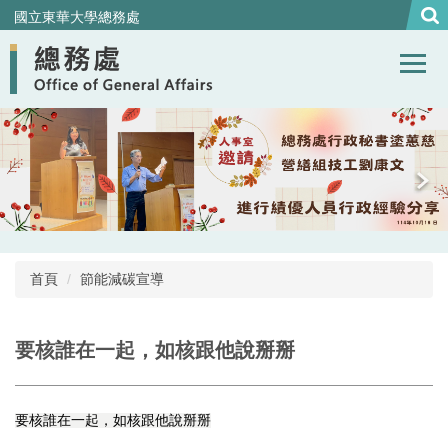
跳
國立東華大學總務處
到
主
要
內
容
區
首頁
節能減碳宣導
要核誰在一起，如核跟他說掰掰
要核誰在一起，如核跟他說掰掰