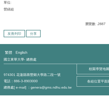
單位:
營繕組
瀏覽數:
2887
友善列印
分享
繁體
English
國立東華大學- 總務處
校園導覽地
974301 花蓮縣壽豐鄉大學路二段一號
電話：886-3-8903000
各組位置平面
總務處[ e-mail] ：genera@gms.ndhu.edu.tw