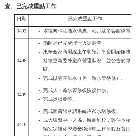
壹、已完成重點工作
日期
已完成重點工作
0403
恢復向晴莊熱水供應、沁月及多容館供電。
消防局已完成理一火災調查。
東華全家商場線上午餐預訂平台開始服務；
0408
持續更新委外廠商營運狀況，並公告於專
區。
完成擷雲莊供水（另一進水管待修）。
完成人一進水管修復恢復供水。
0409
完成災損彙整。
完成圖書館空調系統冷卻水塔修復。
成大環資中心之協力廠商到校，評估本校實
0410
驗室災後化學廢棄物清理工作流程及費用，