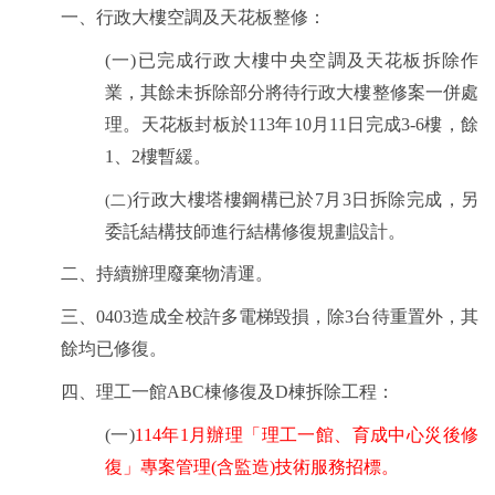
一、行政大樓空調及天花板整修：
(一)
已完成行政大樓中央空調及天花板拆除作
業，其餘未拆除部分將待行政大樓整修案一併處
理。
天花板封板於
113
年10月11日完成3-6樓，餘
1、2樓暫緩。
行政大樓塔樓鋼
構
已於7月3日拆除完成
，另
(二)
委託結構技師進行結構修復規劃設計
。
二、持續辦理廢棄物清運。
三、
0403
造成全校許多電梯毀損，
除
3台待重置外，其
餘均已修復。
四、
理工一館ABC棟修復及D棟拆除工程：
(一)
114
年1月辦理「理工一館、育成中心災後修
復」專案管理(含監造)技術服務招標。