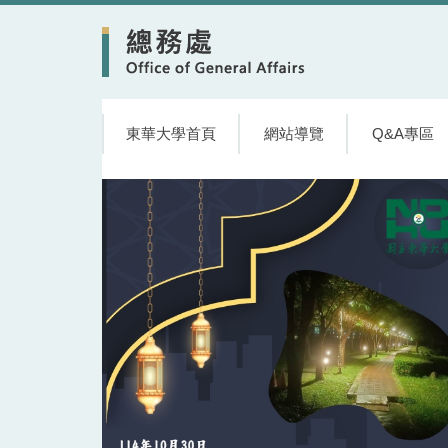
跳
到
主
要
內
容
東華大學首頁
網站導覽
Q&A專區
區