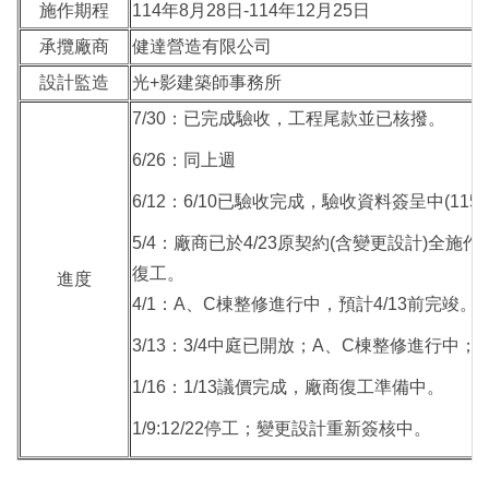
施作期程
114年8月28日-114年12月25日
承攬廠商
健達營造有限公司
設計監造
光+影建築師事務所
7/30：已完成驗收，工程尾款並已核撥。
6/26：同上週
6/12：6/10已驗收完成，驗收資料簽呈中(11500
5/4：廠商已於4/23原契約(含變更設計)全
復工。
進度
4/1：A、C棟整修進行中，預計4/13前完竣。
3/13：3/4中庭已開放；A、C棟整修進行中
1/16：1/13議價完成，廠商復工準備中。
1/9:12/22停工；變更設計重新簽核中。