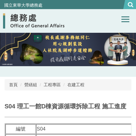
跳
國立東華大學總務處
到
主
要
內
容
區
首頁
營繕組
工程專區
在建工程
S04 理工一館D棟資源循環拆除工程 施工進度
編號
S04